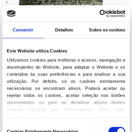
Consentir
Detalhes
Sobre os cookies
30 maio 1986
Este Website utiliza Cookies
XIII Congresso Nacional
Utilizamos cookies para melhorar o acesso, navegação e 
Lisboa, Coliseu dos Recreios
desempenho do Website, para adaptar o Website e os 
conteúdos às suas preferências e para analisar a sua 
Lisboa recebe a reunião em que
utilização. Por defeito, só os cookies estritamente 
necessários se encontram ativos. Poderá aceitar ou 
Cavaco Silva
vê reforçada a sua
rejeitar todos os cookies, aceitar seleção nos botões 
posição dentro do partido e como
apresentados ou gerir ou desativar alguns destes 
chefe do governo. Em novembro do
cookies, clicando em “Personalizar”. Para mais 
ano anterior, o PSD havia assumido
informação visite a nossa 
Política de Cookies
.
a liderança do X Governo
Seleção
Constitucional sem maioria absoluta.
Cookies Estritamente Necessários