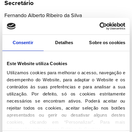
Secretário
Fernando Alberto Ribeiro da Silva
Membros
Consentir
Detalhes
Sobre os cookies
Francisco Antunes da Silva
Maria Adelaide Paiva
Orlando Guedes da Costa
Este Website utiliza Cookies
António Maria Pereira
Utilizamos cookies para melhorar o acesso, navegação e 
José Coelho dos Reis
desempenho do Website, para adaptar o Website e os 
Joaquim Cardoso Martins
conteúdos às suas preferências e para analisar a sua 
Bernardino Costa Pereira
utilização. Por defeito, só os cookies estritamente 
necessários se encontram ativos. Poderá aceitar ou 
Conselho Nacional
rejeitar todos os cookies, aceitar seleção nos botões 
apresentados ou gerir ou desativar alguns destes 
Membros Eleitos
cookies, clicando em “Personalizar”. Para mais 
informação visite a nossa 
Política de Cookies
.