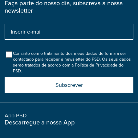
Faça parte do nosso dia, subscreva a nossa
newsletter
Input
bootstrap
col
Consinto com o tratamento dos meus dados de forma a ser
contactado para receber a newsletter do PSD. Os seus dados
serão tratados de acordo com a
Política de Privacidade do
PSD
.
Submit
boostrap
col
App PSD
Descarregue a nossa App