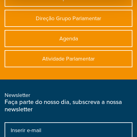
Direção Grupo Parlamentar
Agenda
Atividade Parlamentar
Newsletter
Faça parte do nosso dia, subscreva a nossa
newsletter
Input