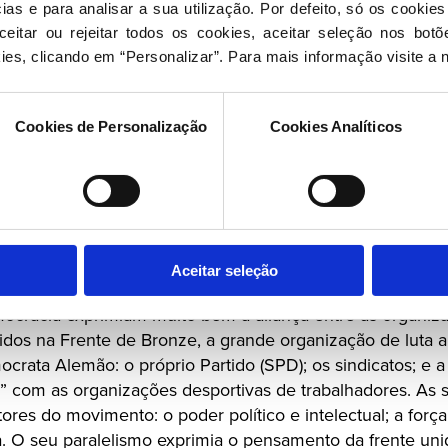
 grande agitação entre a população trabalhadora e o seu 
as e para analisar a sua utilização. Por defeito, só os cookies
mocrata Alemão).
eitar ou rejeitar todos os cookies, aceitar seleção nos botõ
ies, clicando em “Personalizar”. Para mais informação visite a 
, em Heidelberg, uma das muitas cruzes suásticas que já
ande quantidade nas paredes das cidades alemãs aparec
Cookies de Personalização
Cookies Analíticos
z branco.
rabalhador, cujo nome para sempre ficará ignorado, ao v
otalitárias, não se pode conter e resolveu espontaneament
mbolo
Aceitar seleção
amente na luta dos militantes sociais democratas contra
mocracia exprimiam muito bem a aliança entre as organiz
idos na Frente de Bronze, a grande organização de luta an
ocrata Alemão: o próprio Partido (SPD); os sindicatos; e 
” com as organizações desportivas de trabalhadores. As 
atores do movimento: o poder político e intelectual; a for
ica. O seu paralelismo exprimia o pensamento da frente uni