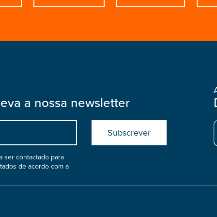
reva a nossa newsletter
Submit
boostrap
col
 ser contactado para
atados de acordo com a