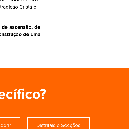
radição Cristã e
l de ascensão, de
onstrução de uma
ecífico?
derir
Distritais e Secções