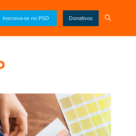
Inscreva-se no PSD
Donativos
Search
D