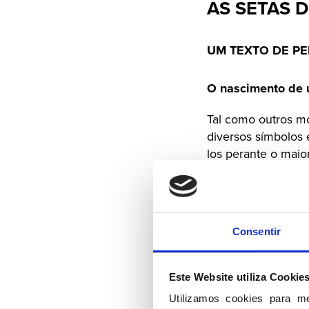
AS SETAS 
UM TEXTO DE PE
O nascimento de 
Tal como outros mo
diversos símbolos 
los perante o mai
Assim, durante mui
diversos símbolos,
Mas um novo símbol
Consentir
restantes.
Este Website utiliza Cookie
A descoberta, em 1
na Alemanha quand
Utilizamos cookies para m