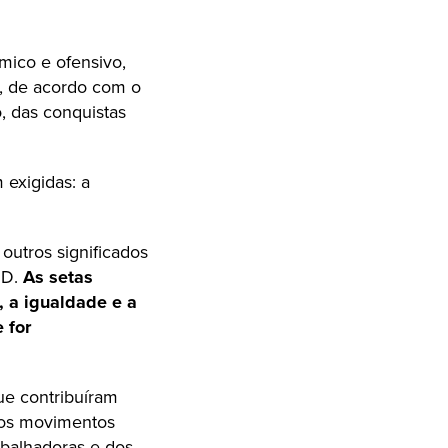
mico e ofensivo,
m, de acordo com o
 das conquistas
exigidas: a
outros significados
PD.
As setas
, a igualdade e a
 for
e contribuíram
a os movimentos
abalhadoras e dos