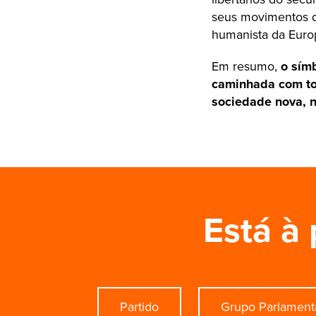
seus movimentos de
humanista da Euro
Em resumo,
o sím
caminhada com tod
sociedade nova, n
Está à 
Partido
Grupo Parlament