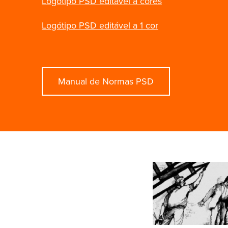
Logótipo PSD editável a cores
Logótipo PSD editável a 1 cor
Manual de Normas PSD