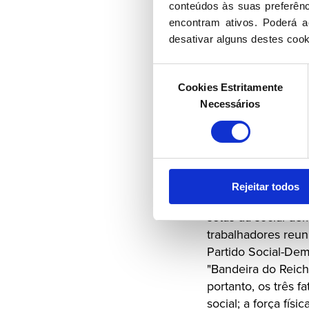
Assalto), provocou
conteúdos às suas preferênci
(Partido Social-De
encontram ativos. Poderá ac
desativar alguns destes cook
Poucos dias depois
reproduziam em gr
Seleção
Cookies Estritamente
de
traço grosso de gi
Necessários
consentimento
Certamente algum t
odiado das forças t
Significado do Sí
Rejeitar todos
Nascidas espontane
setas da social-de
trabalhadores reun
Partido Social-Dem
"Bandeira do Reich
portanto, os três f
social; a força fís