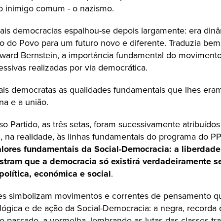
o inimigo comum - o nazismo.
ais democracias espalhou-se depois largamente: era dinâ
ço do Povo para um futuro novo e diferente. Traduzia be
ard Bernstein, a importância fundamental do movimento,
essivas realizadas por via democrática.
is democratas as qualidades fundamentais que lhes eram 
ina e a união.
o Partido, as três setas, foram sucessivamente atribuídos 
 na realidade, às linhas fundamentais do programa do P
lores fundamentais da Social-Democracia: a liberdade
tram que a democracia só existirá verdadeiramente se
olítica, económica e social
.
res simbolizam movimentos e correntes de pensamento qu
ológica e de ação da Social-Democracia: a negra, record
ulo passado, a vermelha, lembrando as lutas das classes tr