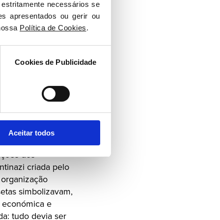
partido: o SPD
 estritamente necessários se 
es apresentados ou gerir ou 
nossa 
Política de Cookies
.
 então os nazis
eu cortada por um
Cookies de Publicidade
er o símbolo
e riscá-lo.
Aceitar todos
 o nazismo, as
ações dos
tinazi criada pelo
a organização
setas simbolizavam,
ça económica e
da: tudo devia ser