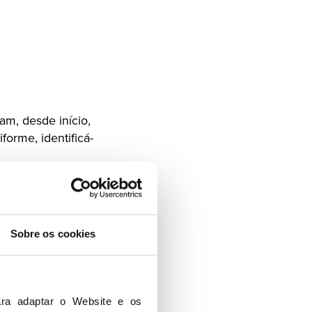
m, desde início,
forme, identificá-
largamente de
pela.
o a sobrepor-se aos
Sobre os cookies
pretendiam aplicar
Secções de
ra adaptar o Website e os 