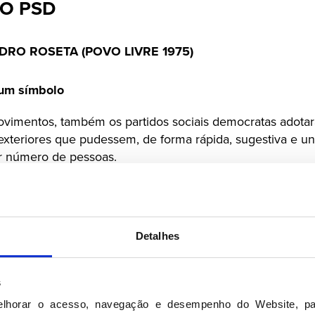
DO PSD
DRO ROSETA (POVO LIVRE 1975)
um símbolo
vimentos, também os partidos sociais democratas adotara
exteriores que pudessem, de forma rápida, sugestiva e uni
or número de pessoas.
tos anos, o Partido Social-Democrata Alemão serviu-se 
 entre eles a bandeira encarnada e o cravo vermelho na la
o, forjado na luta contra o totalitarismo, estava destinad
Detalhes
s
931, de um feroz programa de repressão que os nazistas 
o conquistassem o poder, através das famigeradas SA (
elhorar o acesso, navegação e desempenho do Website, pa