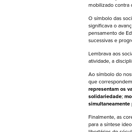
mobilizado contra 
O símbolo das soci
significava o avan
pensamento de Edw
sucessivas e progr
Lembrava aos socia
atividade, a discipl
Ao símbolo do noss
que correspondem,
representam os va
solidariedade
;
mos
simultaneamente p
Finalmente, as co
para a síntese ide
libertários do séc