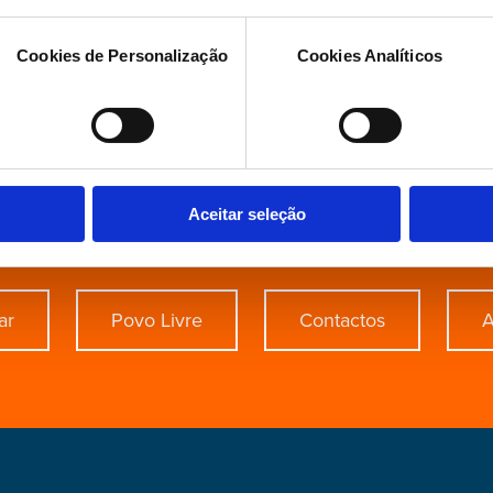
Assembleia da República, cargo que mantém na XVII
Cookies de Personalização
Cookies Analíticos
procura de algo esp
Aceitar seleção
ar
Povo Livre
Contactos
A