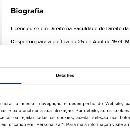
Biografia
Licenciou-se em Direito na Faculdade de Direito d
Despertou para a política no 25 de Abril de 1974. M
Democrata, exerceu diversas funções de destaque.
Foi nomeado Ministro da Justiça no XVI Governo Co
2004 e 2005.
Detalhes
Em 2005, 2009, 2011 e 2015 é eleito deputado, nas X,
Presidente do Grupo Parlamentar em 2009
.
s
Em 2011, assume a pasta da Defesa Nacional, nos 
elhorar o acesso, navegação e desempenho do Website, pa
Passos Coelho.
as e para analisar a sua utilização. Por defeito, só os cookies
eitar ou rejeitar todos os cookies, aceitar seleção nos botõ
Em 27 de março de 2024, o Deputado José Pedro Ag
ies, clicando em “Personalizar”. Para mais informação visite a 