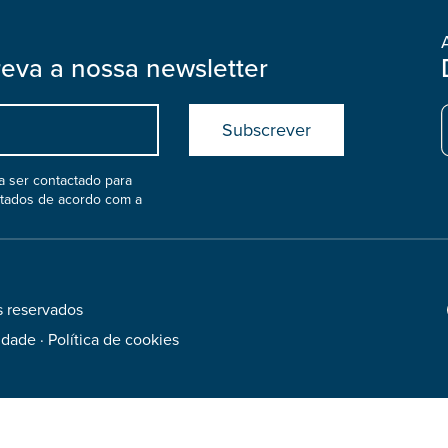
reva a nossa newsletter
Submit
boostrap
col
 ser contactado para
atados de acordo com a
s reservados
Footer
Social
cidade
·
Política de cookies
Media