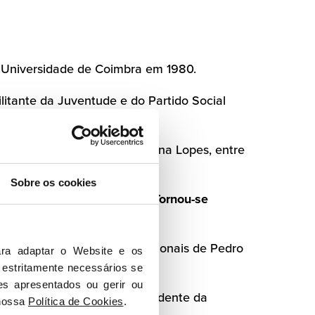
a Universidade de Coimbra em 1980.
ilitante da Juventude e do Partido Social
nstitucional de Pedro Santana Lopes, entre
Sobre os cookies
 XI, XII e XIII legislaturas.
Tornou-se
XIX e XX Governos Constitucionais de Pedro
ra adaptar o Website e os 
 estritamente necessários se 
es apresentados ou gerir ou 
uiar-Branco foi eleito Presidente da
nossa 
Política de Cookies
.