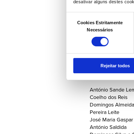
desativar alguns destes cook
Orlando Guedes d
Seleção
Cookies Estritamente
de
Necessários
consentimento
Secretário
João Salgado
Rejeitar todos
Membros
António Sande Le
Coelho dos Reis
Domingos Almeida
Pereira Leite
José Maria Gaspar
António SaIdida