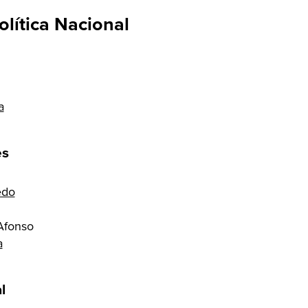
lítica Nacional
a
es
edo
Afonso
a
l