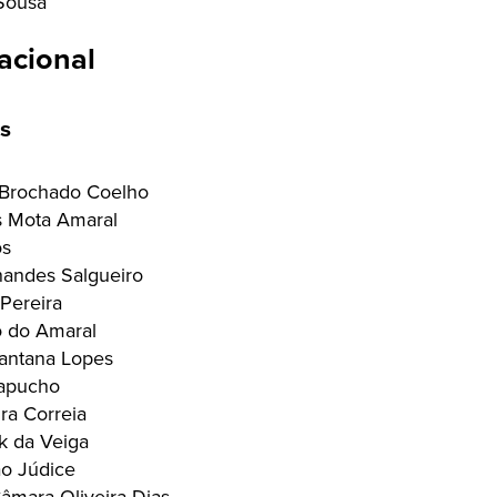
Sousa
acional
s
 Brochado Coelho
s Mota Amaral
os
nandes Salgueiro
 Pereira
 do Amaral
antana Lopes
Capucho
ra Correia
k da Veiga
ão Júdice