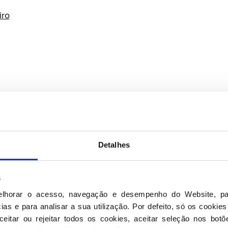
iro
Silva
des
Detalhes
es
sta
s
 Jurisdição Nacional
elhorar o acesso, navegação e desempenho do Website, pa
as e para analisar a sua utilização. Por defeito, só os cookies
eitar ou rejeitar todos os cookies, aceitar seleção nos botõ