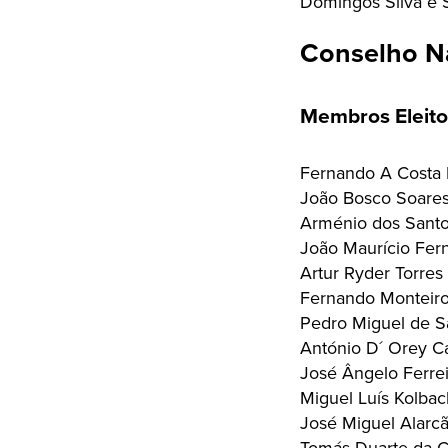
Domingos Silva e 
Conselho N
Membros Eleito
Fernando A Costa
João Bosco Soare
Arménio dos Sant
João Maurício Fer
Artur Ryder Torres
Fernando Monteiro
Pedro Miguel de S
António D´ Orey 
José Ângelo Ferrei
Miguel Luís Kolbac
José Miguel Alarc