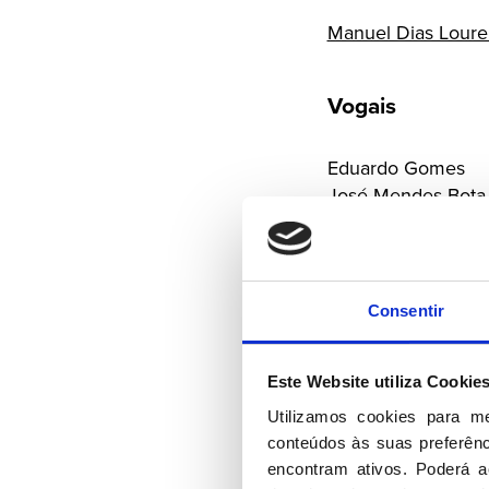
Manuel Dias Loure
Vogais
Eduardo Gomes
José Mendes Bota
Leonor Beleza
Licínio Moreira da 
Luís Capoulas
Luís Marques Men
Consentir
Rui Almeida Mend
José Oliveira e Co
Este Website utiliza Cookie
Conselho de
Utilizamos cookies para m
conteúdos às suas preferênci
encontram ativos. Poderá ac
Presidente