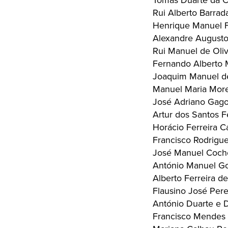
Tomás Duarte da C
Rui Alberto Barrad
Henrique Manuel 
Alexandre August
Rui Manuel de Oliv
Fernando Alberto M
Joaquim Manuel de
Manuel Maria More
José Adriano Gago
Artur dos Santos F
Horácio Ferreira C
Francisco Rodrigue
José Manuel Cochof
António Manuel G
Alberto Ferreira 
Flausino José Perei
António Duarte e 
Francisco Mendes 