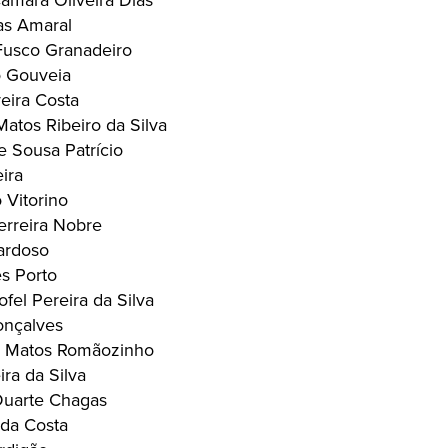
âmara Oliveira Dias
as Amaral
Fusco Granadeiro
o Gouveia
eira Costa
atos Ribeiro da Silva
 Sousa Patrício
ira
 Vitorino
erreira Nobre
ardoso
s Porto
el Pereira da Silva
onçalves
de Matos Romãozinho
ra da Silva
Duarte Chagas
da Costa