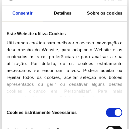
em 2002 e reeleito em 2005 e 2009. Ao terminar o
seu terceiro mandato em outubro de 2013,
Consentir
Detalhes
Sobre os cookies
conseguiu ser a personalidade que, na história da
cidade, ocupou este cargo durante mais tempo até
à data.
Este Website utiliza Cookies
Utilizamos cookies para melhorar o acesso, navegação e 
De 2003 a 2005, foi Presidente do Eixo Atlântico do
desempenho do Website, para adaptar o Website e os 
Noroeste Peninsular.
conteúdos às suas preferências e para analisar a sua 
utilização. Por defeito, só os cookies estritamente 
Foi Presidente da Junta Metropolitana do Porto de
necessários se encontram ativos. Poderá aceitar ou 
2005 a 2013, tendo, também neste caso e até
rejeitar todos os cookies, aceitar seleção nos botões 
então, sido o Presidente que durante mais tempo
apresentados ou gerir ou desativar alguns destes 
ocupou o lugar desde a criação da Área
cookies, clicando em “Personalizar”. Para mais 
Metropolitana do Porto.
informação visite a nossa 
Política de Cookies
.
Seleção
Em 2017, candidata-se à liderança do Partido Social
Cookies Estritamente Necessários
de
Democrata para suceder a
Pedro Passos Coelho
.
consentimento
Defronta
Pedro Santana Lopes
na corrida. Nas