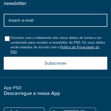
newsletter
Input
bootstrap
col
Consinto com o tratamento dos meus dados de forma a ser
contactado para receber a newsletter do PSD. Os seus dados
serão tratados de acordo com a
Política de Privacidade do
PSD
.
Submit
boostrap
col
App PSD
Descarregue a nossa App