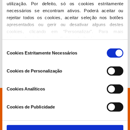
utilização. Por defeito, só os cookies estritamente 
necessários se encontram ativos. Poderá aceitar ou 
rejeitar todos os cookies, aceitar seleção nos botões 
apresentados ou gerir ou desativar alguns destes 
cookies, clicando em “Personalizar”. Para mais 
informação visite a nossa 
Política de Cookies
.
Conselheiros Nacionais pelas
Seleção
Comunidades - Europa
Cookies Estritamente Necessários
de
consentimento
Cookies de Personalização
Cookies Analíticos
Está à procura de algo específico?
Cookies de Publicidade
Partido