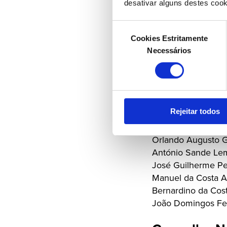
desativar alguns destes cook
Presidente
Seleção
Cookies Estritamente
de
Necessários
Francisco Antunes 
consentimento
Membros
Rejeitar todos
Joaquim Cardoso M
António Maria Pere
Orlando Augusto 
António Sande Le
José Guilherme Pe
Manuel da Costa 
Bernardino da Cost
João Domingos Fe