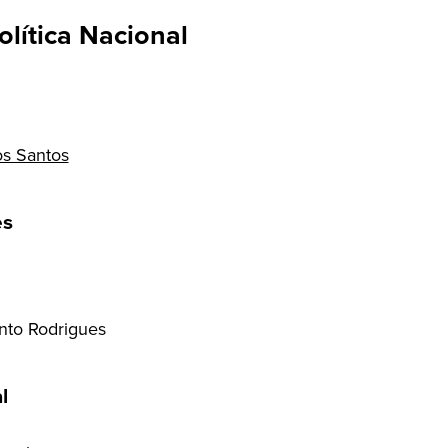
lítica Nacional
s Santos
es
nto Rodrigues
l