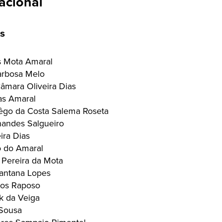
acional
s
s Mota Amaral
arbosa Melo
âmara Oliveira Dias
as Amaral
êgo da Costa Salema Roseta
nandes Salgueiro
ira Dias
 do Amaral
 Pereira da Mota
antana Lopes
tos Raposo
k da Veiga
 Sousa