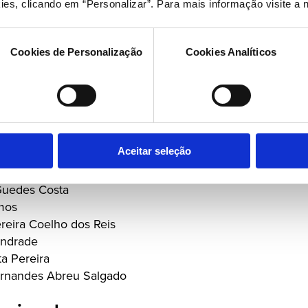
ies, clicando em “Personalizar”. Para mais informação visite a 
Cookies de Personalização
Cookies Analíticos
da Silva
Aceitar seleção
artins
ira
Guedes Costa
mos
reira Coelho dos Reis
Andrade
a Pereira
rnandes Abreu Salgado