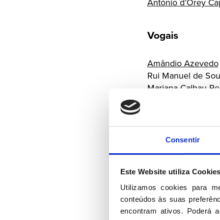
António d’Orey C
Vogais
Amândio Azevedo
Rui Manuel de So
Mariana Calhau Pe
António José Nune
Mário Júlio Monta
Ângelo Correia
Leonor Beleza
Consentir
José Eugénio Nob
Apolinário José Ba
Este Website utiliza Cookie
Albano José Garri
Vitor Pereira Cres
Utilizamos cookies para m
conteúdos às suas preferênci
Conselho de
encontram ativos. Poderá ac