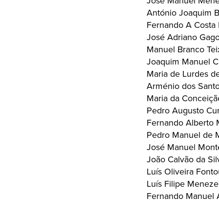
José Manuel Mene
António Joaquim 
Fernando A Costa
José Adriano Gago
Manuel Branco Tei
Joaquim Manuel Ca
Maria de Lurdes d
Arménio dos Sant
Maria da Conceição
Pedro Augusto Cun
Fernando Alberto M
Pedro Manuel de M
José Manuel Monte
João Calvão da Sil
Luís Oliveira Fonto
Luís Filipe Menez
Fernando Manuel A