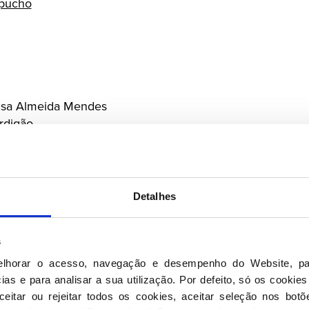
apucho
usa Almeida Mendes
rdigão
s Loureiro Borges
lvão Machado
Detalhes
re
rbosa Cruz Vaz Portugal
s
do Paes de Sousa
po
elhorar o acesso, navegação e desempenho do Website, pa
as e para analisar a sua utilização. Por defeito, só os cookies
 Jurisdição Nacional
eitar ou rejeitar todos os cookies, aceitar seleção nos botõ