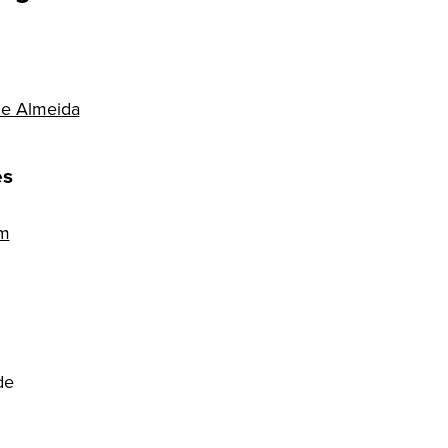
de Almeida
es
im
de