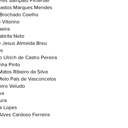
res Sampaio Pimentel
Bastos Marques Mendes
 Brochado Coelho
 Vitorino
xeira
brita Neto
e Jesus Almeida Breu
os
 Ulrich de Castro Pereira
ha Pinto
atos Ribeiro da Silva
elo Pais de Vasconcelos
iro Veludo
va
ura
es Lopes
lves Cardoso Ferreira