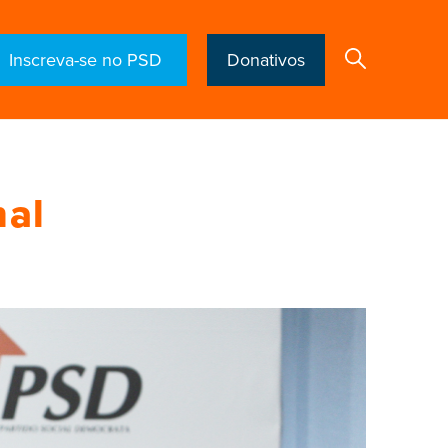
Inscreva-se no PSD
Donativos
Search
nal