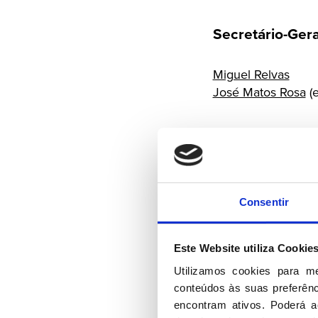
Secretário-Gera
Miguel Relvas
José Matos Rosa
(e
Vogais
Desidério Jorge da
Emídio Guerreiro
Consentir
Fernando Marques
Hermínio Loureiro
Este Website utiliza Cookie
Maria da Conceiçã
Maria Morgado do 
Utilizamos cookies para m
Miguel Pinto Luz
conteúdos às suas preferênci
Paulo Júlio
encontram ativos. Poderá ac