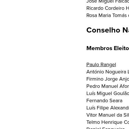
José Miguel Falcã
Ricardo Cordeiro 
Rosa Maria Tomás 
Conselho N
Membros Eleito
Paulo Rangel
António Nogueira L
Firmino Jorge Anjo
Pedro Manuel Afon
Luís Miguel Goulão
Fernando Seara
Luís Filipe Alexan
Vitor Manuel da Si
Telmo Henrique Cor