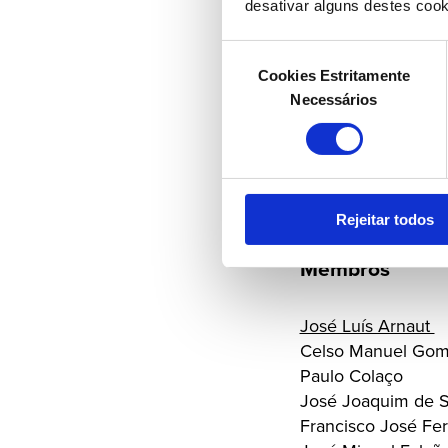
Rogério Manuel L
desativar alguns destes cook
Vasco Pinto Leite
Seleção
Conselho de
Cookies Estritamente
de
Necessários
consentimento
Presidente
João Calvão da Sil
Rejeitar todos
Membros
José Luís Arnaut
Celso Manuel Gome
Paulo Colaço
José Joaquim de 
Francisco José Fe