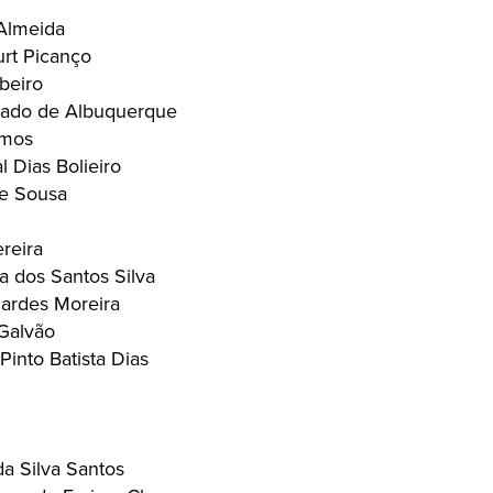
Almeida
rt Picanço
beiro
hado de Albuquerque
amos
 Dias Bolieiro
de Sousa
reira
a dos Santos Silva
ardes Moreira
Galvão
into Batista Dias
a Silva Santos