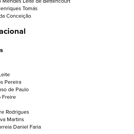
o Mendes Leite de Bettencourt
Henriques Tomás
da Conceição
acional
s
eite
s Pereira
so de Paulo
 Freire
dre Rodrigues
lva Martins
reia Daniel Faria