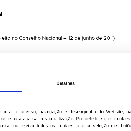
l
leito no Conselho Nacional – 12 de junho de 2011)
 Silva
Detalhes
 Jorge
s
o Pereira
Vale
elhorar o acesso, navegação e desempenho do Website, pa
as e para analisar a sua utilização. Por defeito, só os cookies
eitar ou rejeitar todos os cookies, aceitar seleção nos botõ