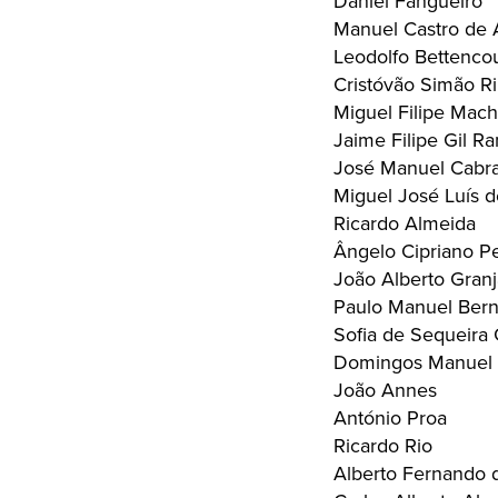
Daniel Fangueiro
Manuel Castro de 
Leodolfo Bettencou
Cristóvão Simão Ri
Miguel Filipe Mac
Jaime Filipe Gil R
José Manuel Cabral
Miguel José Luís 
Ricardo Almeida
Ângelo Cipriano Pe
João Alberto Granj
Paulo Manuel Bern
Sofia de Sequeira 
Domingos Manuel P
João Annes
António Proa
Ricardo Rio
Alberto Fernando d