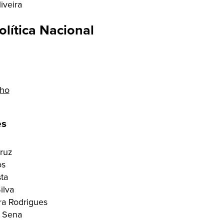
iveira
lítica Nacional
lho
es
Cruz
os
ta
ilva
ra Rodrigues
 Sena