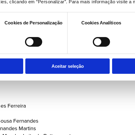
oureiro Gomes
ies, clicando em “Personalizar”. Para mais informação visite a 
 Jurisdição Nacional
Cookies de Personalização
Cookies Analíticos
va
Aceitar seleção
s Ferreira
Sousa Fernandes
rnandes Martins