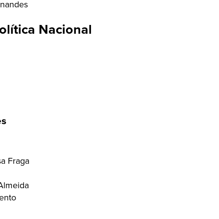
rnandes
lítica Nacional
es
sa Fraga
Almeida
ento