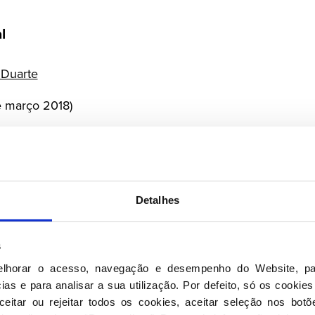
l
 Duarte
e março 2018)
Grupo Parlamentar
Detalhes
s
elhorar o acesso, navegação e desempenho do Website, pa
a
as e para analisar a sua utilização. Por defeito, só os cookies
artins
eitar ou rejeitar todos os cookies, aceitar seleção nos botõ