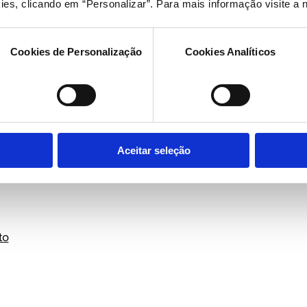
u
ies, clicando em “Personalizar”. Para mais informação visite a 
é
a
Cookies de Personalização
Cookies Analíticos
ira
rvalho
s
risdição Nacional
Aceitar seleção
to