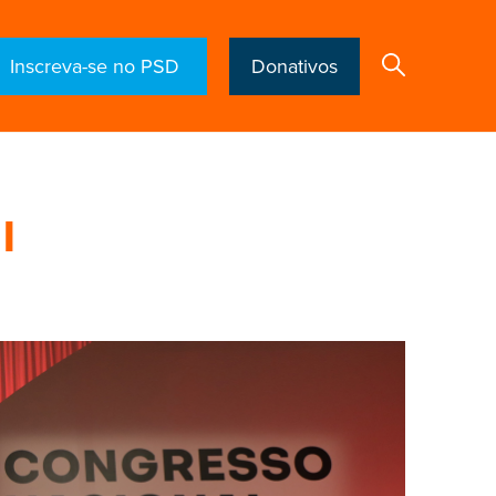
Inscreva-se no PSD
Donativos
Search
l