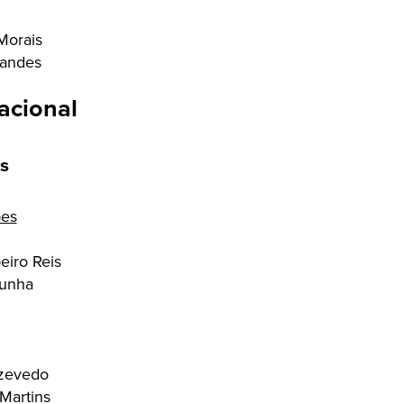
Morais
nandes
acional
s
pes
eiro Reis
Cunha
Azevedo
 Martins