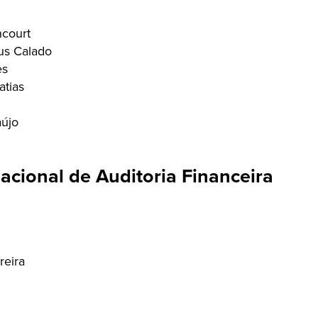
ncourt
us Calado
es
atias
aújo
cional de Auditoria Financeira
reira