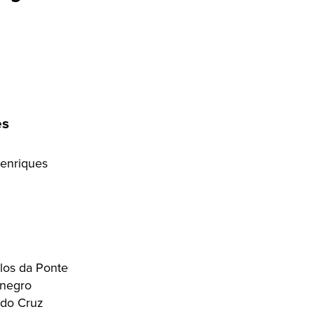
es
enriques
los da Ponte
enegro
edo Cruz