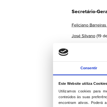
Secretário-Gera
Feliciano Barreiras
José Silvano
(19 d
Presidente do 
Fernando Negrão
Consentir
Vogais
Este Website utiliza Cookie
Utilizamos cookies para m
André Coelho Lim
conteúdos às suas preferênci
António Carvalho M
encontram ativos. Poderá ac