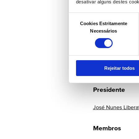
António Maló Abre
desativar alguns destes cook
António Topa
Cláudia Sofia Andr
Seleção
João Cunha e Silv
Cookies Estritamente
de
Manuel Pinto Teixe
Necessários
consentimento
Maria da Graça Ca
Ofélia Isabel Ramo
Rui Rocha
Conselho Ju
Rejeitar todos
Presidente
José Nunes Libera
Membros