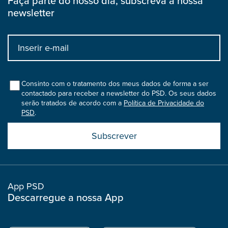
Faça parte do nosso dia, subscreva a nossa
newsletter
Input
bootstrap
col
Consinto com o tratamento dos meus dados de forma a ser
contactado para receber a newsletter do PSD. Os seus dados
serão tratados de acordo com a
Política de Privacidade do
PSD
.
Submit
boostrap
col
App PSD
Descarregue a nossa App