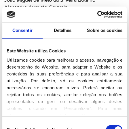
Alexandre Augusto Gouveia
Manuel Rodrigues Gonçalves
Conselho Nacional
Consentir
Detalhes
Sobre os cookies
Membros Eleitos
Este Website utiliza Cookies
Eurico de Melo
Utilizamos cookies para melhorar o acesso, navegação e 
João Bosco Mota Amaral
desempenho do Website, para adaptar o Website e os 
Alberto João Jardim
conteúdos às suas preferências e para analisar a sua 
Rui Machete
utilização. Por defeito, só os cookies estritamente 
Arlindo Marques Cunha
necessários se encontram ativos. Poderá aceitar ou 
Fernando Manuel Barbosa Faria de Oliveira
rejeitar todos os cookies, aceitar seleção nos botões 
Pedro Santana Lopes
apresentados ou gerir ou desativar alguns destes 
Silva Peneda
cookies, clicando em “Personalizar”. Para mais 
Rui Carlos Alvarez Carp
informação visite a nossa 
Política de Cookies
.
Luís Fernando de Mira Amaral
Seleção
Arménio dos Santos