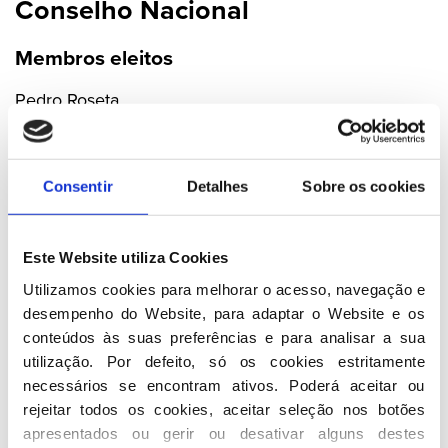
Conselho Nacional
Membros eleitos
Pedro Roseta
Miguel Pinto Luz
Pedro Calado
Carlos Eduardo Reis
Consentir
Detalhes
Sobre os cookies
Arlindo Cunha
Fernando Costa
Catarina Rocha Ferreira
Este Website utiliza Cookies
Sérgio Humberto
Utilizamos cookies para melhorar o acesso, navegação e 
Ribau Esteves
desempenho do Website, para adaptar o Website e os 
Maurício Marques
conteúdos às suas preferências e para analisar a sua 
André Neves
utilização. Por defeito, só os cookies estritamente 
João Granja
necessários se encontram ativos. Poderá aceitar ou 
Rui Celestino Cristina
rejeitar todos os cookies, aceitar seleção nos botões 
Manuel Moreira
apresentados ou gerir ou desativar alguns destes 