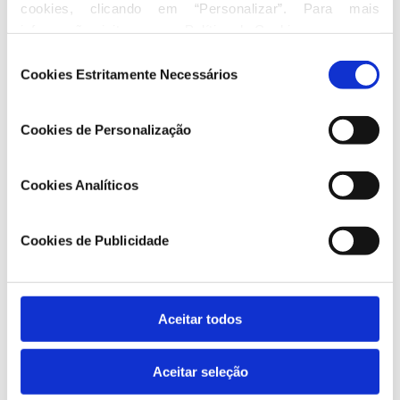
Duarte Marques
cookies, clicando em “Personalizar”. Para mais 
Rui Abreu
informação visite a nossa 
Política de Cookies
.
Paula Reis
Seleção
Flávio da Silva Soares
Cookies Estritamente Necessários
de
Paulo Cavaleiro
consentimento
Ana Oliveira
Cookies de Personalização
Hugo Neto
João Amaral Esteves
Pedro Alves
Cookies Analíticos
Bruno Vitorino
Nuno Mota Soares
Cookies de Publicidade
João Fortes
Mónica Quintela
Rui Rocha
Bruno Moura Ferreira
Aceitar todos
José Carlos Inteiro
Luís Gavinhos
Aceitar seleção
Nataniel Araújo