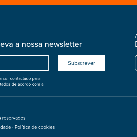
reva a nossa newsletter
Submit
boostrap
col
 ser contactado para
atados de acordo com a
s reservados
Footer
Social
cidade
·
Política de cookies