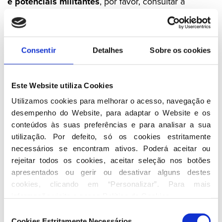
e potenciais militantes
, por favor, consultar a
Política de Privacidade da Área Militante
.
c) Para efeitos de
Donativos e cumprimento de
obrigações legais associadas
são recolhidos os
Consentir
Detalhes
Sobre os cookies
seguintes dados:
Dados de identificação (nome e apelido);
Este Website utiliza Cookies
Dados de contacto (e-mail);
Utilizamos cookies para melhorar o acesso, navegação e 
Dados de transação (referência multibanco,
desempenho do Website, para adaptar o Website e os 
método de pagamento, valor, data).
conteúdos às suas preferências e para analisar a sua 
utilização. Por defeito, só os cookies estritamente 
d) Para efeitos de
Atividades de comunicação
necessários se encontram ativos. Poderá aceitar ou 
institucional
são recolhidos os seguintes dados:
rejeitar todos os cookies, aceitar seleção nos botões 
apresentados ou gerir ou desativar alguns destes 
Dados de identificação (nome);
cookies, clicando em “Personalizar”. Para mais 
Dados de contacto (e-mail).
informação visite a nossa 
Política de Cookies
.
e) Para efeitos de
Participação em eventos,
Seleção
Cookies Estritamente Necessários