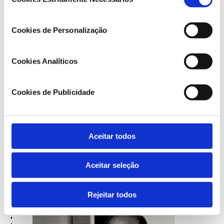
de
consentimento
Cookies de Personalização
Cookies Analíticos
25 abr 1976
Cookies de Publicidade
Primeiras Eleições
Legislativas
É eleito o I Governo Constitucional.
Aceitar todos
O PPD elege 73 deputados e o PS
vence o escrutínio.
Aceitar seleção
Rejeitar todos