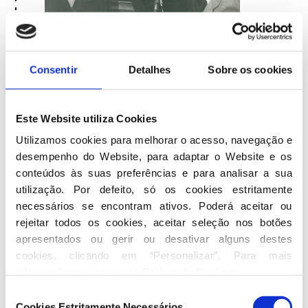
02 abr 1976
Consentir
Detalhes
Sobre os cookies
Constituição de 1976
Este Website utiliza Cookies
É aprovado o texto da Constituição
Utilizamos cookies para melhorar o acesso, navegação e 
da República Portuguesa que
desempenho do Website, para adaptar o Website e os 
consagra a democracia e os
conteúdos às suas preferências e para analisar a sua 
princípios pelos quais se bateram os
utilização. Por defeito, só os cookies estritamente 
necessários se encontram ativos. Poderá aceitar ou 
fundadores do PPD.
rejeitar todos os cookies, aceitar seleção nos botões 
apresentados ou gerir ou desativar alguns destes 
cookies, clicando em “Personalizar”. Para mais 
informação visite a nossa 
Política de Cookies
.
Seleção
Cookies Estritamente Necessários