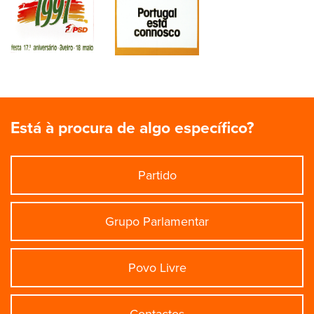
Está à procura de algo específico?
Partido
Grupo Parlamentar
Povo Livre
Contactos