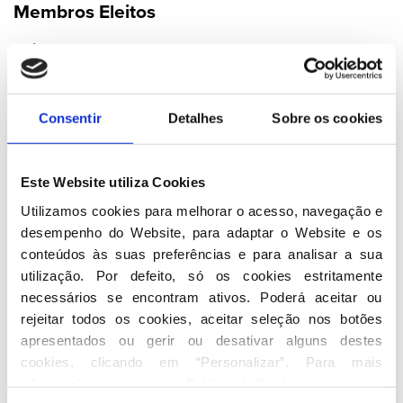
Membros Eleitos
Luís Marques Guedes
Ricardo Rio
Aires Pereira
João Moura
Consentir
Detalhes
Sobre os cookies
Cancela Moura
Carlos Eduardo Ribeiro Reis
Vítor Manuel Silva Martins
Este Website utiliza Cookies
Luís Rodrigues
Utilizamos cookies para melhorar o acesso, navegação e 
Cláudia Monteiro Aguiar
desempenho do Website, para adaptar o Website e os 
Rodrigo Gonçalves Silva
conteúdos às suas preferências e para analisar a sua 
Teófilo Araújo dos Santos
utilização. Por defeito, só os cookies estritamente 
Nuno Oliveira Carvalho
necessários se encontram ativos. Poderá aceitar ou 
Luís Filipe Soromenho Gomes
rejeitar todos os cookies, aceitar seleção nos botões 
Amílcar Castro de Almeida
apresentados ou gerir ou desativar alguns destes 
cookies, clicando em “Personalizar”. Para mais 
Alexandre Barros da Cunha
informação visite a nossa 
Política de Cookies
.
Jorge Nuno de Sá