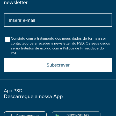
newsletter
Input
bootstrap
col
Consinto com o tratamento dos meus dados de forma a ser
contactado para receber a newsletter do PSD. Os seus dados
serão tratados de acordo com a
Política de Privacidade do
PSD
.
Submit
boostrap
col
App PSD
Descarregue a nossa App