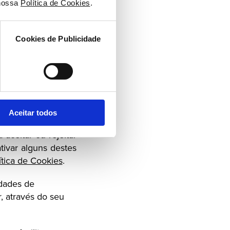
nossa 
Política de Cookies
.
terceiros indicados
Cookies de Publicidade
izador contacte o
ão de Cookies neste
do Website, para 
Aceitar todos
ua utilização. Por 
aceitar ou rejeitar 
ivar alguns destes 
ítica de Cookies
.
dades de 
informações que são descarregadas e guardadas no dispositivo do Utilizador, através do seu 