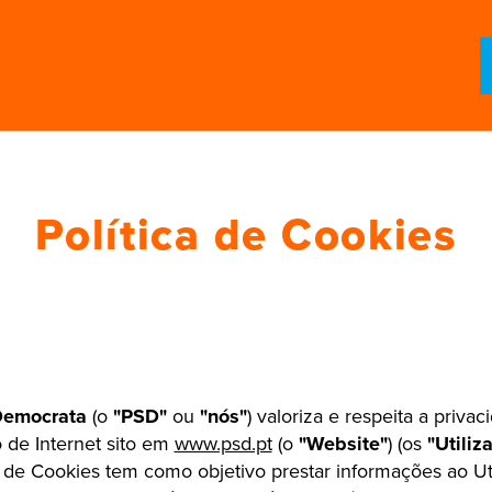
Política de Cookies
 Democrata
(o
"PSD"
ou
"nós"
) valoriza e respeita a priva
io de Internet sito em
www.psd.pt
(o
"Website"
) (os
"Utiliz
a de Cookies tem como objetivo prestar informações ao Ut