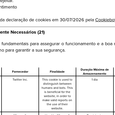
ejeitar.
ntimento
o da declaração de cookies em 30/07/2026 pela
Cookiebo
ente Necessários (21)
o fundamentais para assegurar o funcionamento e a boa n
o para garantir a sua segurança.
Duração Máxima de
Fornecedor
Finalidade
Armazenamento
Twitter Inc.
This cookie is used to
1 dia
distinguish between
humans and bots. This
is beneficial for the
website, in order to
make valid reports on
the use of their
website.