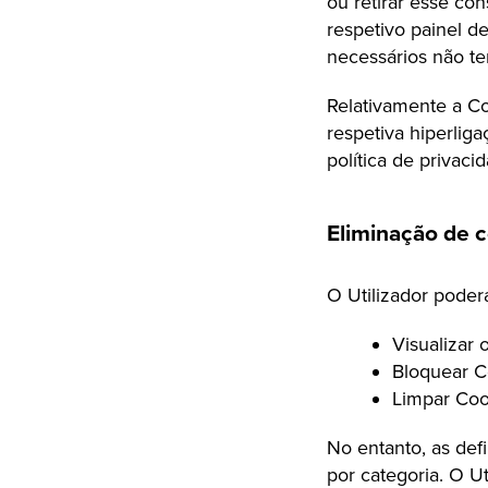
ou retirar esse co
respetivo painel d
necessários não te
Relativamente a Coo
respetiva hiperlig
política de privac
Eliminação de 
O Utilizador poderá
Visualizar 
Bloquear Co
Limpar Coo
No entanto, as def
por categoria. O U