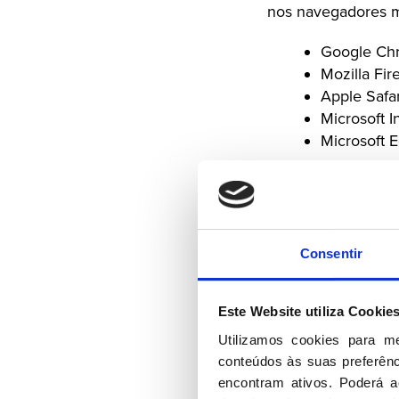
nos navegadores mai
Google Ch
Mozilla Fir
Apple Safar
Microsoft I
Microsoft 
Informações e 
Social Democrata
Consentir
NIPC:
516 478 45
Sede:
R. São Caet
Contacto:
psd@psd
Este Website utiliza Cookie
Como a utilização 
Utilizamos cookies para m
controlada pelo PS
conteúdos às suas preferênci
encontram ativos. Poderá ac
meramente indicati