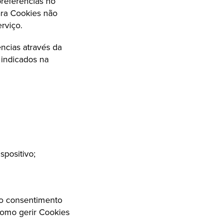
preferências no
ara Cookies não
rviço.
ências através da
 indicados na
spositivo;
do consentimento
como gerir Cookies