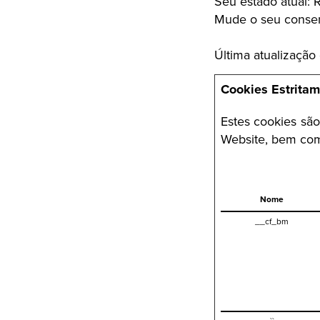
Seu estado atual: R
Mude o seu conse
Última atualizaçã
Cookies Estritam
Estes cookies sã
Website, bem com
Nome
__cf_bm