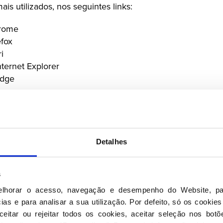
s utilizados, nos seguintes links:
rome
efox
i
nternet Explorer
Edge
Contactos
Detalhes
1
ano 9, 1249-087, Lisboa
.pt
s
de Cookies de terceiros através deste Website não pode 
elhorar o acesso, navegação e desempenho do Website, pa
D, quaisquer referências específicas a tais Cookies deve
as e para analisar a sua utilização. Por defeito, só os cookies
eitar ou rejeitar todos os cookies, aceitar seleção nos botõ
vas. Para obter informações completas, solicita‑se ao Uti