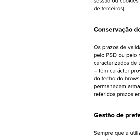
sessão ou cookies 
de terceiros).
Conservação d
Os prazos de vali
pelo PSD ou pelo 
caracterizados de 
– têm carácter pro
do fecho do browse
permanecem armaze
referidos prazos e
Gestão de pref
Sempre que a util