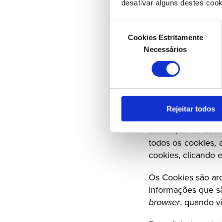
desativar alguns destes cook
consulte as polític
no presente docum
Seleção
Cookies Estritamente
de
Dada a complexidad
Necessários
consentimento
PSD caso pretenda 
Website.
Este Website utiliz
Utilizamos cooki
Rejeitar todos
adaptar o Website 
defeito, só os cook
todos os cookies, 
cookies, clicando e
Os Cookies são arq
browser
, quando v