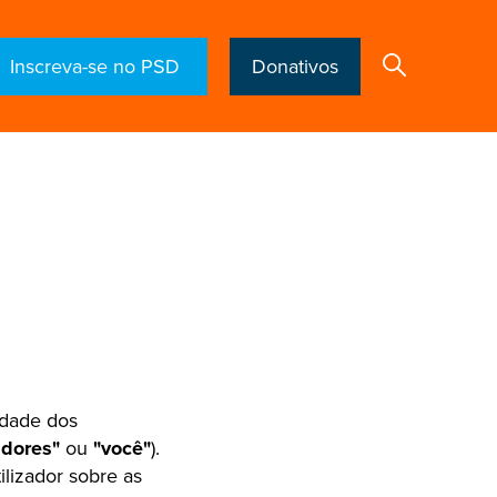
Inscreva-se no PSD
Donativos
Search
cidade dos
adores"
ou
"você"
).
ilizador sobre as