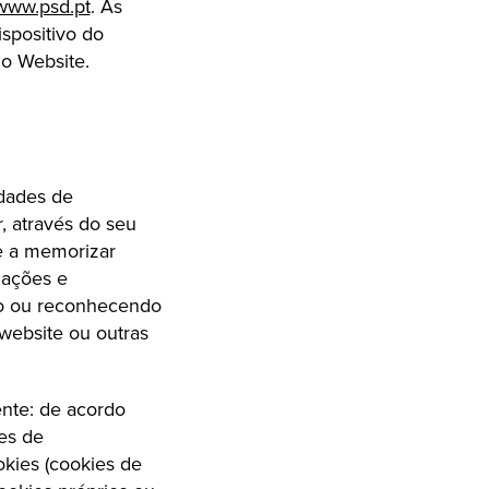
www.psd.pt
. As
spositivo do
 o Website.
idades de
, através do seu
e a memorizar
s ações e
do ou reconhecendo
website ou outras
nte: de acordo
ies de
okies (cookies de