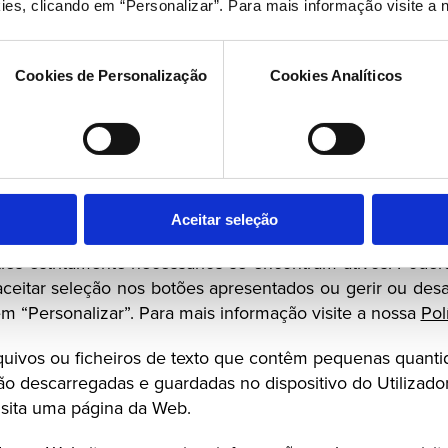
ies, clicando em “Personalizar”. Para mais informação visite a 
as de privacidade dos respetivos prestadores de serviços 
ento.
Cookies de Personalização
Cookies Analíticos
e envolvida na gestão de Cookies, sugerimos que o Util
receber informações adicionais relativamente à utilizaç
a Cookies.
es para melhorar o acesso, navegação e desempenho 
Aceitar seleção
e os conteúdos às suas preferências e para analisar a s
ies estritamente necessários se encontram ativos. Poderá 
aceitar seleção nos botões apresentados ou gerir ou desat
m “Personalizar”. Para mais informação visite a nossa 
Pol
uivos ou ficheiros de texto que contêm pequenas quanti
isita uma página da Web. 