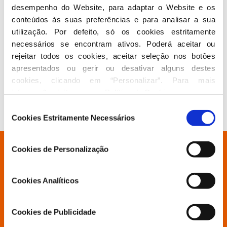
administração dos Serviços Municipalizados de
desempenho do Website, para adaptar o Website e os 
Água e Saneamento de Ponta Delgada, presidente
conteúdos às suas preferências e para analisar a sua 
do conselho de administração da Associação de
utilização. Por defeito, só os cookies estritamente 
Municípios da Ilha de São Miguel, membro da
necessários se encontram ativos. Poderá aceitar ou 
assembleia intermunicipal da Associação de
rejeitar todos os cookies, aceitar seleção nos botões 
Municípios da Região Autónoma dos Açores e
apresentados ou gerir ou desativar alguns destes 
cookies, clicando em “Personalizar”. Para mais 
membro do conselho diretivo da Associação
informação visite a nossa 
Política de Cookies
.
Nacional de Municípios Portugueses.
Seleção
Cookies Estritamente Necessários
de
consentimento
Cookies de Personalização
Está à procura de algo específico?
Cookies Analíticos
Partido
Cookies de Publicidade
Grupo Parlamentar