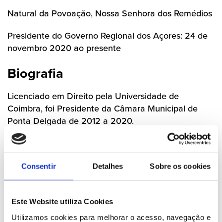
Natural da Povoação, Nossa Senhora dos Remédios
Presidente do Governo Regional dos Açores: 24 de
novembro 2020 ao presente
Biografia
Licenciado em Direito pela Universidade de
Coimbra, foi Presidente da Câmara Municipal de
Ponta Delgada de 2012 a 2020.
A 24 de novembro 2020 tomou posse como
5º
Presidente do Governo Regional dos Açores
. É, por
Consentir
Detalhes
Sobre os cookies
inerência, Conselheiro de Estado desde novembro
de 2020. Foi reeleito nas eleições regionais de 4 de
fevereiro 2024.
Este Website utiliza Cookies
Foi também, presidente do conselho de
Utilizamos cookies para melhorar o acesso, navegação e 