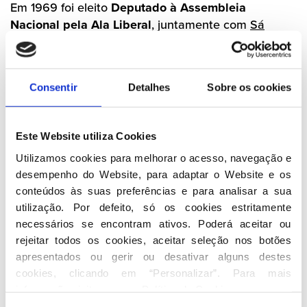
Em 1969 foi eleito
Deputado à Assembleia
Nacional pela Ala Liberal
, juntamente com
Sá
Carneiro
e
Pinto Balsemão
.
Foi
fundador do Partido Social Democrata nos
Consentir
Detalhes
Sobre os cookies
Açores, a 20 de maio de 1974
, tornando-se o seu
primeiro Presidente.
Este Website utiliza Cookies
Em 1975 foi eleito deputado pelo círculo de Ponta
Delgada, nas listas do PPD, à Assembleia
Utilizamos cookies para melhorar o acesso, navegação e 
Constituinte, onde
liderou a atuação do PPD em
desempenho do Website, para adaptar o Website e os 
defesa da autonomia política e administrativa dos
conteúdos às suas preferências e para analisar a sua 
Açores e da Madeira
.
utilização. Por defeito, só os cookies estritamente 
necessários se encontram ativos. Poderá aceitar ou 
Toma posse como
primeiro Presidente do Governo
rejeitar todos os cookies, aceitar seleção nos botões 
Regional dos Açores, a 8 de setembro de 1976
.
apresentados ou gerir ou desativar alguns destes 
Desempenhou este cargo durante cinco mandatos,
cookies, clicando em “Personalizar”. Para mais 
do I ao V Governo, vencendo as eleições de 1976,
informação visite a nossa 
Política de Cookies
.
1980, 1984, 1988 e 1992. A 20 outubro de 1995 é