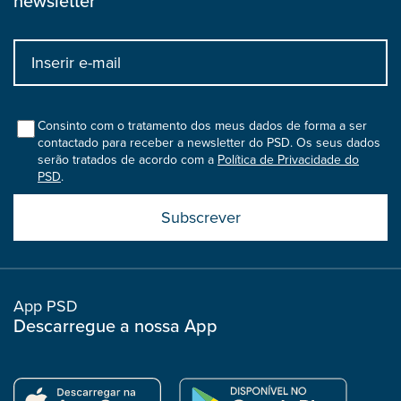
newsletter
Input
bootstrap
col
Consinto com o tratamento dos meus dados de forma a ser
contactado para receber a newsletter do PSD. Os seus dados
serão tratados de acordo com a
Política de Privacidade do
PSD
.
Submit
boostrap
col
App PSD
Descarregue a nossa App