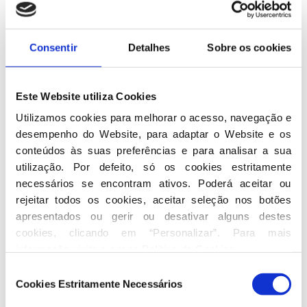
Maria Luís Albuquerque
Teresa Morais
Consentir
Detalhes
Sobre os cookies
Luís Campos Ferreira
Este Website utiliza Cookies
Gonçalo Nuno Saraiva Matias
Utilizamos cookies para melhorar o acesso, navegação e 
desempenho do Website, para adaptar o Website e os 
Rubina Maria Branco Leal Vargas
conteúdos às suas preferências e para analisar a sua 
utilização. Por defeito, só os cookies estritamente 
Berta Cabral
necessários se encontram ativos. Poderá aceitar ou 
Sofia Manuela Machado Fernandes
rejeitar todos os cookies, aceitar seleção nos botões 
apresentados ou gerir ou desativar alguns destes 
Mariana Ferreira Ribeiro Macedo
cookies, clicando em “Personalizar”. Para mais 
informação visite a nossa 
Política de Cookies
.
Rodrigo Gonçalves
Seleção
Cookies Estritamente Necessários
de
Carlos Eduardo Soares de Seixas
consentimento