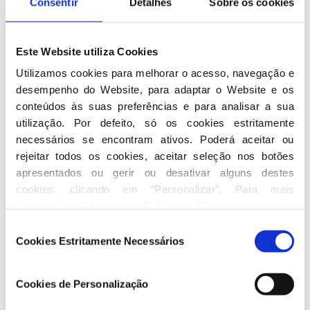
Consentir
Detalhes
Sobre os cookies
Professor do Ensino Básico e Secundário
Cargos que desempenha
Este Website utiliza Cookies
Utilizamos cookies para melhorar o acesso, navegação e 
Membro da Assembleia Municipal de Viseu
desempenho do Website, para adaptar o Website e os 
conteúdos às suas preferências e para analisar a sua 
Seguir nas redes sociais
utilização. Por defeito, só os cookies estritamente 
necessários se encontram ativos. Poderá aceitar ou 
rejeitar todos os cookies, aceitar seleção nos botões 
apresentados ou gerir ou desativar alguns destes 
cookies, clicando em “Personalizar”. Para mais 
informação visite a nossa 
Política de Cookies
.
Seleção
Conheça toda a atividade de Pedro
Cookies Estritamente Necessários
de
Alves
consentimento
Cookies de Personalização
No Parlamento