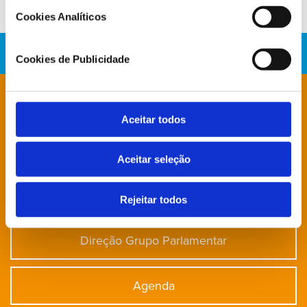
Cookies Analíticos
Cookies de Publicidade
Está à procura de algo específico?
Aceitar todos
Notícias
Aceitar seleção
Deputados
Rejeitar todos
Direção Grupo Parlamentar
Agenda