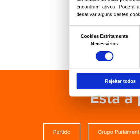
encontram ativos. Poderá ac
desativar alguns destes cook
Seleção
Cookies Estritamente
de
Necessários
consentimento
Rejeitar todos
Está à 
Partido
Grupo Parlament