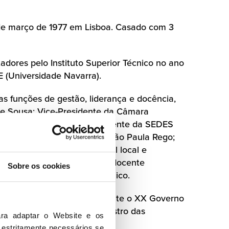
de março de 1977 em Lisboa. Casado com 3
dores pelo Instituto Superior Técnico no ano
(Universidade Navarra).
s funções de gestão, liderança e docência,
e Sousa; Vice-Presidente da Câmara
ive Community Forum; Presidente da SEDES
smo; Administrador da Fundação Paula Rego;
encias do sector empresarial local e
 de Informação do INESC-ID; docente
Sobre os cookies
 no Instituto Superior Técnico.
nsportes e Comunicações durante o XX Governo
 Pedro Passos Coelho. E Ministro das
ra adaptar o Website e os 
o.
 estritamente necessários se 