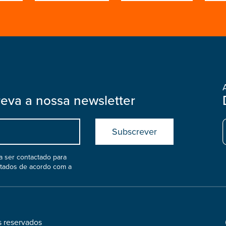
reva a nossa newsletter
Submit
boostrap
col
 ser contactado para
atados de acordo com a
s reservados
Footer