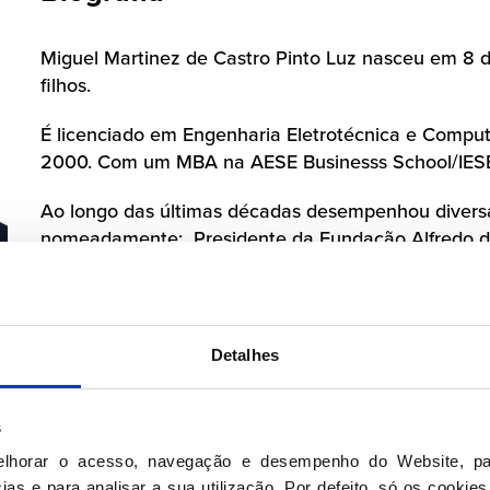
Miguel Martinez de Castro Pinto Luz nasceu em 8 
filhos.
É licenciado em Engenharia Eletrotécnica e Computa
2000. Com um MBA na AESE Businesss School/IESE 
Ao longo das últimas décadas desempenhou diversa
nomeadamente: Presidente da Fundação Alfredo d
Municipal de Cascais; Membro a direção do Inclus
Lisboa; Vice-Presidente Entidade Regional de Turi
Presidente e administrador de várias empresas e ag
intermunicipal; Investigador no Grupo de Sistemas
Detalhes
convidado Nova School of Bussiness and Economics e
Foi Secretário de Estado das Infraestruturas, Tra
s
Constitucional de Portugal com o primeiro-ministro
elhorar o acesso, navegação e desempenho do Website, pa
Infraestruturas e Habitação no XXIV e XXV Govern
as e para analisar a sua utilização. Por defeito, só os cookies