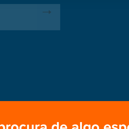
Programa E
das
Eleições Legislativas
Programa El
Eleições Legislativas
procura de algo esp