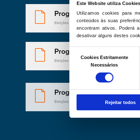
Este Website utiliza Cookie
Programa Eleitoral 2005
Utilizamos cookies para m
conteúdos às suas preferênci
Eleições Legislativas 2005 - Pedro Santana Lopes
encontram ativos. Poderá ac
desativar alguns destes cook
Programa Eleitoral 1999
Seleção
Cookies Estritamente
de
Eleições Legislativas 1999 - Durão Barroso
Necessários
consentimento
Programa Eleitoral 1991
Eleições Legislativas 1991 - Cavaco Silva
Rejeitar todos
Programa Eleitoral 1985
Eleições Legislativas 1985 - Cavaco Silva