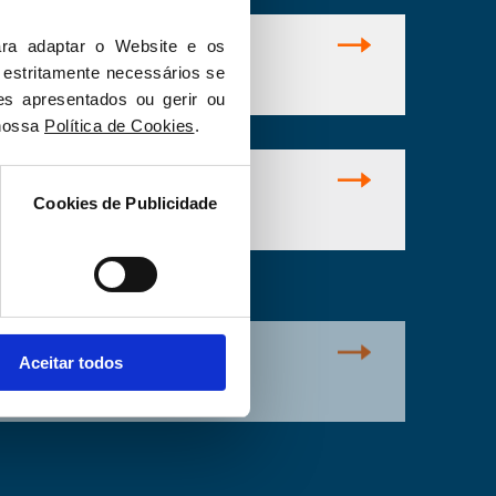
leitoral 2002
ra adaptar o Website e os 
 estritamente necessários se 
 2002 - Durão Barroso
es apresentados ou gerir ou 
nossa 
Política de Cookies
.
leitoral 1995
Cookies de Publicidade
 1995 - Fernando Nogueira
eitoral 1987
1987 - Cavaco Silva
Aceitar todos
leitoral 1983
 1983 - Mota Pinto - 14 medidas