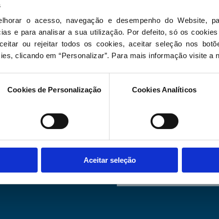
s
Programa E
elhorar o acesso, navegação e desempenho do Website, pa
as e para analisar a sua utilização. Por defeito, só os cookies
Eleições Legislativas
eitar ou rejeitar todos os cookies, aceitar seleção nos botõ
ies, clicando em “Personalizar”. Para mais informação visite a 
Programa E
Cookies de Personalização
Cookies Analíticos
Eleições Legislativas
Programa El
Eleições Legislativas 
Aceitar seleção
Programa E
Eleições Legislativas