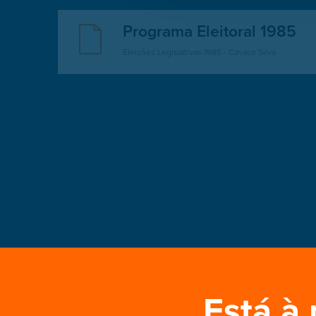
Programa Eleitoral 1983
Eleições Legislativas 1983 - Mota Pinto - 300 medi
Programa Eleitoral 1979
Eleições Legislativas 1979 - Francisco Sá Carneiro
Está à 