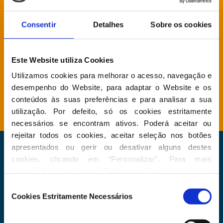
Consentir
Detalhes
Sobre os cookies
Direção Grupo Parlamentar
Este Website utiliza Cookies
Agenda
Utilizamos cookies para melhorar o acesso, navegação e 
desempenho do Website, para adaptar o Website e os 
Atividade Parlamentar
conteúdos às suas preferências e para analisar a sua 
utilização. Por defeito, só os cookies estritamente 
necessários se encontram ativos. Poderá aceitar ou 
rejeitar todos os cookies, aceitar seleção nos botões 
apresentados ou gerir ou desativar alguns destes 
Newsletter
cookies, clicando em “Personalizar”. Para mais 
Faça parte do nosso dia, subscreva a nossa
informação visite a nossa 
Política de Cookies
.
newsletter
Seleção
Cookies Estritamente Necessários
de
Input
consentimento