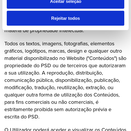
conteúdo do PSD e encontram-se protegidos ao
Aceitar seleção
abrigo da legislação aplicável, incluindo,
designadamente, o Código do Direito de Autor e dos
Rejeitar todos
Direitos Conexos e demais legislação relevante em
matéria de propriedade intelectual.
Todos os textos, imagens, fotografias, elementos
gráficos, logótipos, marcas, design e qualquer outro
material disponibilizado no Website ("Conteúdos") são
propriedade do PSD ou de terceiros que autorizaram
a sua utilização. A reprodução, distribuição,
comunicação pública, disponibilização, publicação,
modificação, tradução, reutilização, extração, ou
qualquer outra forma de utilização dos Conteúdos,
para fins comerciais ou não comerciais, é
estritamente proibida sem autorização prévia e
escrita do PSD.
O Utilizador poderá aceder e visualizar os Conteúdos