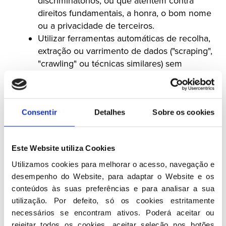
discriminatórios, ou que atentem contra
direitos fundamentais, a honra, o bom nome
ou a privacidade de terceiros.
Utilizar ferramentas automáticas de recolha,
extração ou varrimento de dados ("scraping",
"crawling" ou técnicas similares) sem
autorização prévia e escrita do PSD.
O Utilizador é igualmente responsável por garantir
que os dados pessoais, informações ou conteúdos
Consentir
Detalhes
Sobre os cookies
que introduza, transmita ou disponibilize através do
Website são verdadeiros, completos, exatos,
Este Website utiliza Cookies
atualizados e não violam direitos de terceiros.
Qualquer conteúdo introduzido pelo Utilizador no
Utilizamos cookies para melhorar o acesso, navegação e 
Website é da sua exclusiva responsabilidade.
desempenho do Website, para adaptar o Website e os 
conteúdos às suas preferências e para analisar a sua 
Qualquer utilização indevida, abusiva ou ilícita do
utilização. Por defeito, só os cookies estritamente 
Website, ou qualquer violação dos presentes Termos
necessários se encontram ativos. Poderá aceitar ou 
e Condições, poderá conduzir à limitação, suspensão
rejeitar todos os cookies, aceitar seleção nos botões 