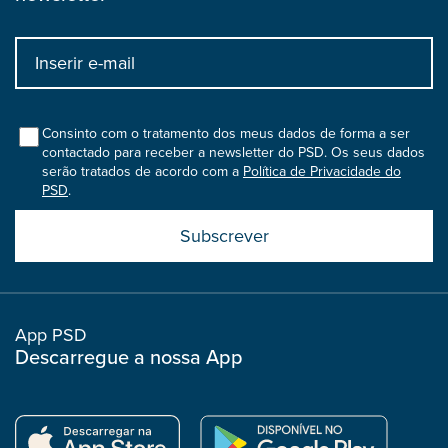
Input
bootstrap
col
Consinto com o tratamento dos meus dados de forma a ser
contactado para receber a newsletter do PSD. Os seus dados
serão tratados de acordo com a
Política de Privacidade do
PSD
.
Submit
boostrap
col
App PSD
Descarregue a nossa App