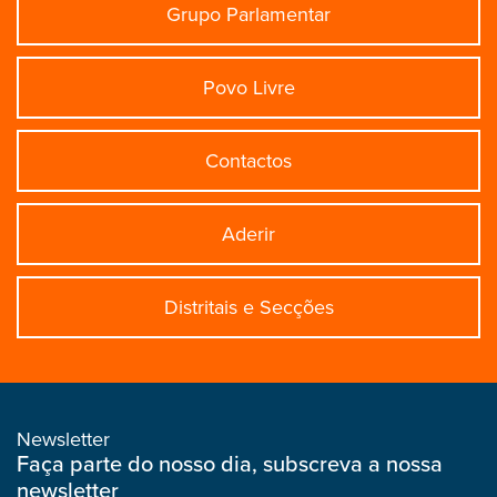
Grupo Parlamentar
Povo Livre
Contactos
Aderir
Distritais e Secções
Newsletter
Faça parte do nosso dia, subscreva a nossa
newsletter