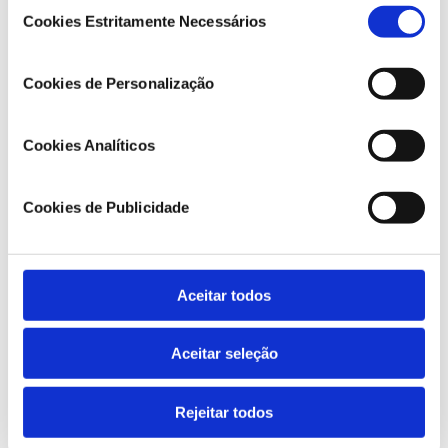
Seleção
Cookies Estritamente Necessários
Artur Torres Pereira
de
consentimento
Cookies de Personalização
Cookies Analíticos
Cookies de Publicidade
Aceitar todos
Aceitar seleção
Rejeitar todos