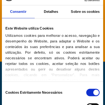
Consentir
Detalhes
Sobre os cookies
Direção Grupo Parlamentar
Este Website utiliza Cookies
Agenda
Utilizamos cookies para melhorar o acesso, navegação e 
desempenho do Website, para adaptar o Website e os 
Atividade Parlamentar
conteúdos às suas preferências e para analisar a sua 
utilização. Por defeito, só os cookies estritamente 
necessários se encontram ativos. Poderá aceitar ou 
rejeitar todos os cookies, aceitar seleção nos botões 
apresentados ou gerir ou desativar alguns destes 
Newsletter
cookies, clicando em “Personalizar”. Para mais 
Faça parte do nosso dia, subscreva a nossa
informação visite a nossa 
Política de Cookies
.
newsletter
Seleção
Cookies Estritamente Necessários
de
Input
consentimento