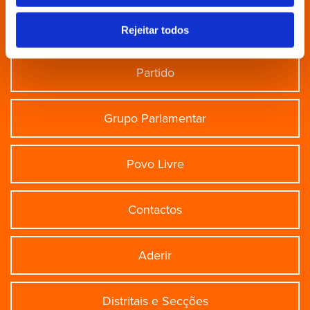
Está à procura de algo específico?
Rejeitar todos
Partido
Grupo Parlamentar
Povo Livre
Contactos
Aderir
Distritais e Secções