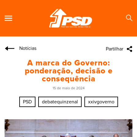
Notícias
Partilhar
Se
A marca do Governo:
ponderação, decisão e
consequência
15 de maio de 2024
PSD
debatequinzenal
xxivgoverno