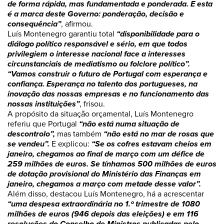
de forma rápida, mas fundamentada e ponderada. E esta
é a marca deste Governo: ponderação, decisão e
consequência”
, afirmou.
Luís Montenegro garantiu total
“disponibilidade para o
diálogo político responsável e sério, em que todos
privilegiem o interesse nacional face a interesses
circunstanciais de mediatismo ou folclore político”.
“Vamos construir o futuro de Portugal com esperança e
confiança. Esperança no talento dos portugueses, na
inovação das nossas empresas e no funcionamento das
nossas instituições”
, frisou.
A propósito da situação orçamental, Luís Montenegro
referiu que Portugal
“não está numa situação de
descontrolo”,
mas também
“não está no mar de rosas que
se vendeu”.
E explicou:
“Se os cofres estavam cheios em
janeiro, chegamos ao final de março com um défice de
259 milhões de euros. Se tínhamos 500 milhões de euros
de dotação provisional do Ministério das Finanças em
janeiro, chegamos a março com metade desse valor”.
Além disso, destacou Luís Montenegro, há a acrescentar
“uma despesa extraordinária no 1.º trimestre de 1080
milhões de euros (946 depois das eleições) e em 116
resoluções do Conselho de Ministros publicadas pelo