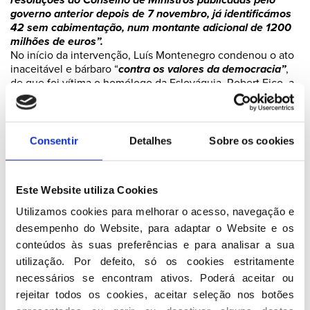
governo anterior depois de 7 novembro, já identificámos
42 sem cabimentação, num montante adicional de 1200
milhões de euros”.
No início da intervenção, Luís Montenegro condenou o ato
inaceitável e bárbaro “
contra os valores da democracia”
,
de que foi vítima o homólogo da Eslováquia, Robert Fico, a
quem desejou o seu
“pronto restabelecimento”.
As medidas do Governo nos primeiros 33 dias
Consentir
Detalhes
Sobre os cookies
O Primeiro-Ministro apontou as principais concretizações
do Governo:
-
a descida do IRS em 1.539 milhões de euros
em
Este Website utiliza Cookies
comparação com 2023;
-
o início das negociações com os professores e
Utilizamos cookies para melhorar o acesso, navegação e 
profissionais das áreas da Segurança, da Justiça e da
desempenho do Website, para adaptar o Website e os 
Saúde
, para desbloquear diferendos nas carreiras e
conteúdos às suas preferências e para analisar a sua 
remunerações que se arrastaram por falta de vontade
utilização. Por defeito, só os cookies estritamente 
política;
-
a intervenção com toda a rapidez na gestão dos fundos
necessários se encontram ativos. Poderá aceitar ou 
europeus
, com vista a garantir mais capacidade de
rejeitar todos os cookies, aceitar seleção nos botões 
execução, maior celeridade de aprovações, maior