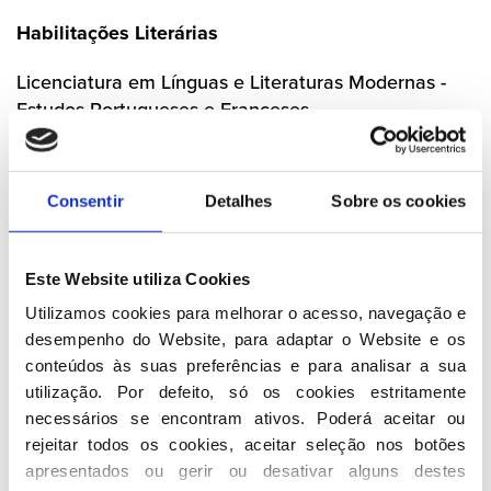
Habilitações Literárias
Licenciatura em Línguas e Literaturas Modernas -
Estudos Portugueses e Franceses
Profissão
Consentir
Detalhes
Sobre os cookies
Professor
Cargos que desempenha
Este Website utiliza Cookies
Deputado na XI Legislatura
Utilizamos cookies para melhorar o acesso, navegação e 
Presidente da Comissão Política Distrital do PSD-
desempenho do Website, para adaptar o Website e os 
Bragança
conteúdos às suas preferências e para analisar a sua 
utilização. Por defeito, só os cookies estritamente 
Cargos exercidos
necessários se encontram ativos. Poderá aceitar ou 
rejeitar todos os cookies, aceitar seleção nos botões 
Presidente do GPPSD: 17 de setembro 2020 a 31 de
apresentados ou gerir ou desativar alguns destes 
março de 2022