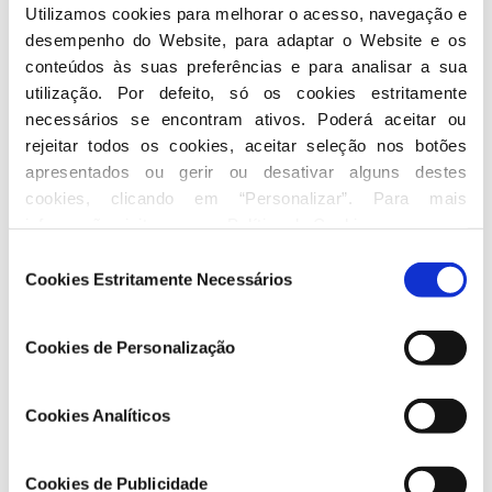
Utilizamos cookies para melhorar o acesso, navegação e 
No VI Conselho Nacional, que decorreu no Hotel
desempenho do Website, para adaptar o Website e os 
Altis, a 10 e 11 de novembro de 1977 é nomeada uma
conteúdos às suas preferências e para analisar a sua 
comissão diretiva interina, presidida por
Sousa
utilização. Por defeito, só os cookies estritamente 
Franco
.
necessários se encontram ativos. Poderá aceitar ou 
rejeitar todos os cookies, aceitar seleção nos botões 
No
V Congresso
do partido em janeiro de 1978, no
apresentados ou gerir ou desativar alguns destes 
Porto, volta a apelar a uma oposição mais direta ao
cookies, clicando em “Personalizar”. Para mais 
governo e a Eanes, no entanto, a estratégia
informação visite a nossa 
Política de Cookies
.
aprovada é menos assertiva e ele recusa retomar a
Seleção
presidência, mantendo o lugar no Conselho
Cookies Estritamente Necessários
de
Nacional.
Sousa Franco
é eleito Presidente da CPN.
consentimento
Cookies de Personalização
Poucos meses depois, no
VI Congresso Nacional
regressa à liderança. Ataca o peso do aparelho
político-militar e as orientações estatizantes
Cookies Analíticos
socialistas.
Em 5 de Julho de 1979, com Freitas do Amaral, do
Cookies de Publicidade