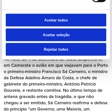
CDS, e Ribeiro Teles, do PPM (além dos
Reformadores) forma a
Aliança Democrática
, que
lidera com o objetivo de derrotar a “maioria de
Aceitar todos
esquerda” nas Eleições Legislativas intercalares de
dezembro de 1979, após a dissolução da Assembleia
da República. Conseguida a maioria absoluta da AD
Aceitar seleção
nessas eleições,
Sá Carneiro é chamado a formar o
VI Governo
.
Rejeitar todos
Na noite de 4 de dezembro de 1980, despenha-se
em Camarate o avião em que viajavam para o Porto
o primeiro-ministro Francisco Sá Carneiro, o ministro
da Defesa Adelino Amaro da Costa, o chefe de
gabinete do primeiro-ministro, António Patrício
Gouveia, e restante comitiva. No último tempo de
antena gravado antes da tragédia, e que não
chegou a ser emitido, Sá Carneiro reafirma a defesa
do princípio “um Governo, uma Maioria, um