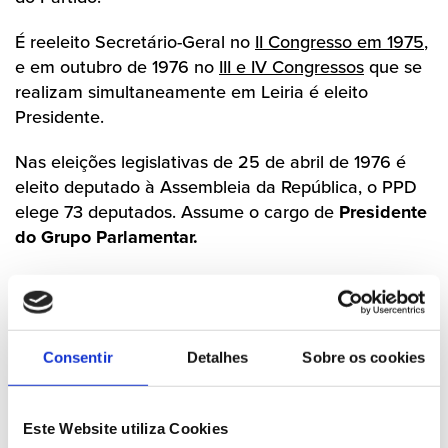
É reeleito Secretário-Geral no
II Congresso em 1975
,
e em outubro de 1976 no
III e IV Congressos
que se
realizam simultaneamente em Leiria é eleito
Presidente.
Nas eleições legislativas de 25 de abril de 1976 é
eleito deputado à Assembleia da República, o PPD
elege 73 deputados. Assume o cargo de
Presidente
do Grupo Parlamentar.
Na reunião da manhã do dia 7 de novembro, do
Comité Permanente da Comissão Política, Sá
Carneiro comunica a sua decisão de abandonar o
Partido, entregando logo o seu cartão de militante.
Consentir
Detalhes
Sobre os cookies
Razões: críticas de deputados do PSD à sua pessoa,
fuga de informações e discordância em relação à
Este Website utiliza Cookies
posição ultimamente defendida pelo Partido.