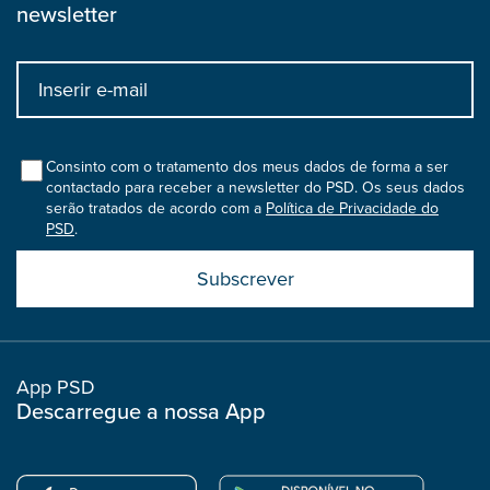
newsletter
Input
bootstrap
col
Consinto com o tratamento dos meus dados de forma a ser
contactado para receber a newsletter do PSD. Os seus dados
serão tratados de acordo com a
Política de Privacidade do
PSD
.
Submit
boostrap
col
App PSD
Descarregue a nossa App