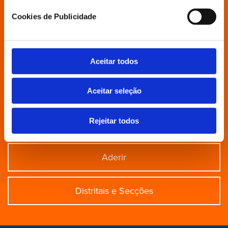
Cookies de Publicidade
Partido
Grupo Parlamentar
Aceitar todos
Povo Livre
Aceitar seleção
Rejeitar todos
Contactos
Aderir
Distritais e Secções