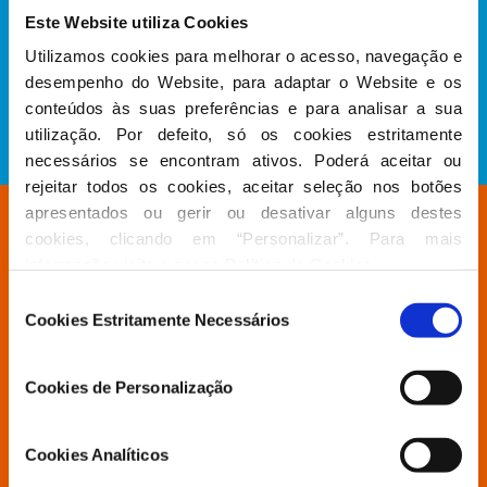
Presidente do Instituto Francisco Sá
Este Website utiliza Cookies
Carneiro e Diretor Nacional de Formação de
Utilizamos cookies para melhorar o acesso, navegação e 
Quadros
desempenho do Website, para adaptar o Website e os 
conteúdos às suas preferências e para analisar a sua 
Carlos Coelho
utilização. Por defeito, só os cookies estritamente 
necessários se encontram ativos. Poderá aceitar ou 
rejeitar todos os cookies, aceitar seleção nos botões 
apresentados ou gerir ou desativar alguns destes 
Composição
cookies, clicando em “Personalizar”. Para mais 
informação visite a nossa 
Política de Cookies
.
Compõem a Comissão Permanente o Presidente e
Seleção
os Vice-Presidentes da Comissão Política Nacional, o
Cookies Estritamente Necessários
de
Presidente do Grupo Parlamentar e o Secretário-
consentimento
Geral.
Cookies de Personalização
Cookies Analíticos
Está à procura de algo específico?