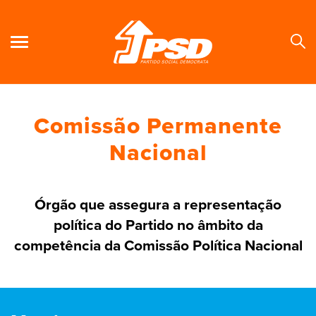
Comissão Permanente
Se
Nacional
Órgão que assegura a representação
política do Partido no âmbito da
competência da Comissão Política Nacional