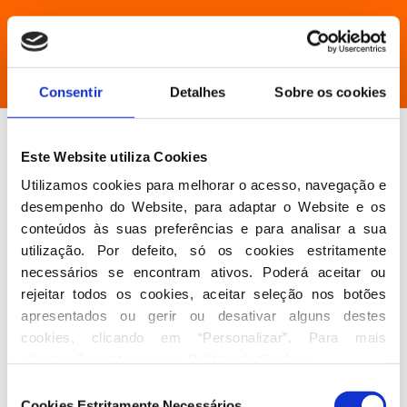
Consentir
Detalhes
Sobre os cookies
15 de outubro de 2022
PSD
orcamentodoestado2023
Se
Este Website utiliza Cookies
Utilizamos cookies para melhorar o acesso, navegação e 
governacaoportugal
TAP
desempenho do Website, para adaptar o Website e os 
conteúdos às suas preferências e para analisar a sua 
utilização. Por defeito, só os cookies estritamente 
necessários se encontram ativos. Poderá aceitar ou 
rejeitar todos os cookies, aceitar seleção nos botões 
apresentados ou gerir ou desativar alguns destes 
cookies, clicando em “Personalizar”. Para mais 
informação visite a nossa 
Política de Cookies
.
Seleção
Cookies Estritamente Necessários