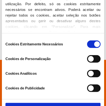
utilização. Por defeito, só os cookies estritamente 
Em 2013, foi eleito Presidente da Câmara Municipal
necessários se encontram ativos. Poderá aceitar ou 
de Aveiro.
rejeitar todos os cookies, aceitar seleção nos botões 
apresentados ou gerir ou desativar alguns destes 
cookies, clicando em “Personalizar”. Para mais 
Seguir nas redes sociais
informação visite a nossa 
Política de Cookies
.
Seleção
Cookies Estritamente Necessários
de
consentimento
Cookies de Personalização
Está à procura de algo específico?
Cookies Analíticos
Partido
Cookies de Publicidade
Grupo Parlamentar