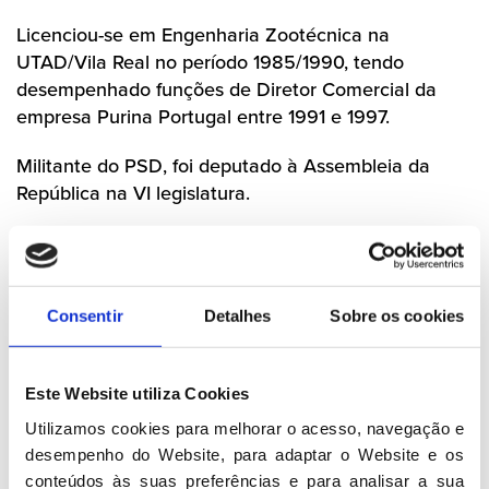
Licenciou-se em Engenharia Zootécnica na
UTAD/Vila Real no período 1985/1990, tendo
desempenhado funções de Diretor Comercial da
empresa Purina Portugal entre 1991 e 1997.
Militante do PSD, foi deputado à Assembleia da
República na VI legislatura.
Em 1998, assume a Presidência da Câmara
Municipal de Ílhavo. Foi Presidente desta autarquia
durante 15 anos, até 2013.
Consentir
Detalhes
Sobre os cookies
Foi Secretário-Geral do PSD com
Luís Filipe
Menezes
, eleito no
XXX Congresso Nacional do
Este Website utiliza Cookies
PSD
que se realizou em Torres Vedras, nos dias 12,
13 e 14 de outubro de 2007, sucedendo a
Miguel
Utilizamos cookies para melhorar o acesso, navegação e 
Macedo
. É sucedido por
Luis Marques Guedes
no
desempenho do Website, para adaptar o Website e os 
XXXI Congresso do Partido
.
conteúdos às suas preferências e para analisar a sua 