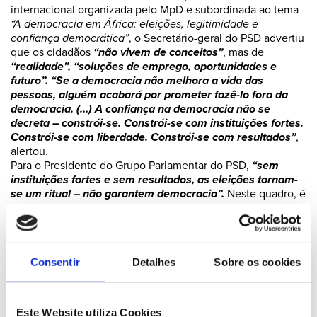
internacional organizada pelo MpD e subordinada ao tema
“A democracia em África: eleições, legitimidade e
confiança democrática”
, o Secretário-geral do PSD advertiu
que os cidadãos
“não vivem de conceitos”
, mas de
“realidade”, “soluções de emprego, oportunidades e
futuro”. “Se a democracia não melhora a vida das
pessoas, alguém acabará por prometer fazê-lo fora da
democracia. (…) A confiança na democracia não se
decreta – constrói-se. Constrói-se com instituições fortes.
Constrói-se com liberdade. Constrói-se com resultados”
,
alertou.
Para o Presidente do Grupo Parlamentar do PSD,
“sem
instituições fortes e sem resultados, as eleições tornam-
se um ritual – não garantem democracia”.
Neste quadro, é
fundamental o respeito pelo Estado de direito, caso
contrário
“a democracia perde substância”.
Outra ideia frisada por Hugo Soares prende-se com a
independência das instituições.
“Quando a justiça é
Consentir
Detalhes
Sobre os cookies
condicionada, quando o Estado é capturado, quando as
regras deixam de ser iguais para todos, a confiança
desaparece. E quando a confiança desaparece, abre-se
espaço ao populismo e à instabilidade”, advertiu.
Este Website utiliza Cookies