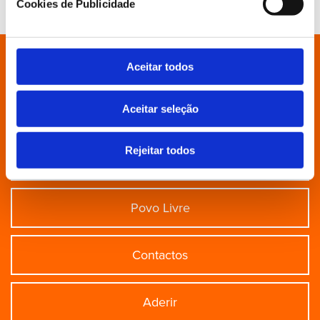
Cookies de Publicidade
adjunto e deputado).
Está à procura de algo específico?
Aceitar todos
Aceitar seleção
Partido
Rejeitar todos
Grupo Parlamentar
Povo Livre
Contactos
Aderir