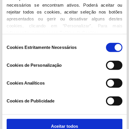
necessários se encontram ativos. Poderá aceitar ou 
rejeitar todos os cookies, aceitar seleção nos botões 
apresentados ou gerir ou desativar alguns destes 
cookies, clicando em “Personalizar”. Para mais 
informação visite a nossa 
Política de Cookies
.
Dez medidas de um Governo reformista para fazer
Seleção
Portugal maior
Cookies Estritamente Necessários
de
consentimento
22 06 2026
Cookies de Personalização
PSD
Cookies Analíticos
Cookies de Publicidade
Aceitar todos