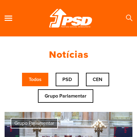
Notícias
Se
Todos
PSD
CEN
Grupo Parlamentar
Grupo Parlamentar