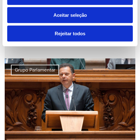
Aceitar seleção
Trabalhar. Fazer Portugal maior
Rejeitar todos
20 06 2026
Grupo Parlamentar