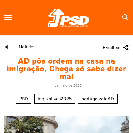
Notícias
Partilhar
Se
AD pôs ordem na casa na
imigração, Chega só sabe dizer
mal
4 de maio de 2025
PSD
legislativas2025
portugalvotaAD