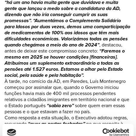
“há um ano havia muita gente que duvidava e muita
gente que lançou o medo sobre a candidatura da AD,
dizendo que não iria conseguir cumprir as suas
promessas”. “Aumentámos o Complemento Solidário
para Idosos por duas vezes, demos uma comparticipação
de medicamentos de 100% aos idosos que têm mais
dificuldades económicas. Valorizámos todas as pensões
quando chegámos a meio do ano de 2024”
, destacou,
antes de deixar este compromisso concreto:
“Faremos o
mesmo em 2025 se houver condições [financeiras].
Atribuímos um suplemento extraordinário a todas as
pensões até 1.527 euros. Estamos a olhar pelo Estado
social, pela saúde e pela habitação”.
À tarde, no comício da AD, em Paredes, Luís Montenegro
começou por assinalar que, quando o Governo iniciou
funções havia mais de 400 mil processos pendentes
relativos a cidadãos imigrantes em território nacional e que
o Estado português
“sabia zero”
sobre quem eram essas
pessoas e o que estavam a fazer no país.
Como resposta a esta situação, o Executivo adotou regras,
recusando
“quer as portas fechadas”
no que respeita à
chegada de nova mão-de-obra, quer a política de
“portas
escancaradas”. “O grande apagão que houve em Portugal