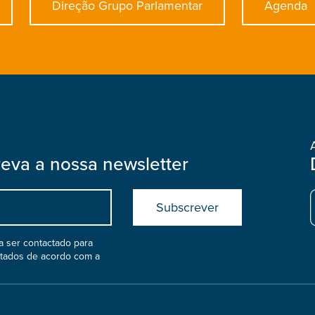
Direção Grupo Parlamentar
Agenda
reva a nossa newsletter
Submit
boostrap
col
 ser contactado para
atados de acordo com a