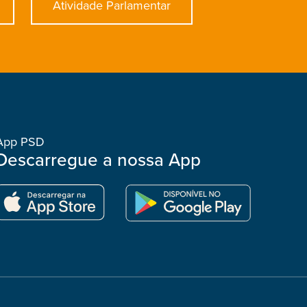
Atividade Parlamentar
App PSD
Descarregue a nossa App