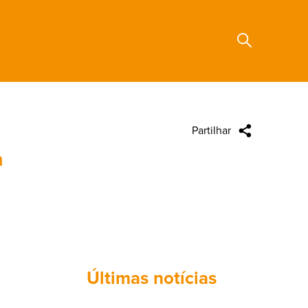
Inscreva-se no PSD
Donativos
Partilhar
Search
a
Últimas notícias