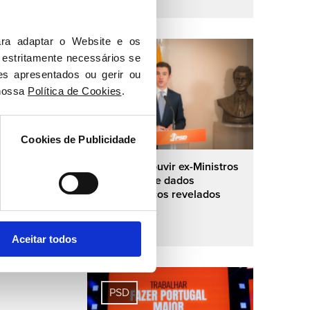
30 06 2026
ra adaptar o Website e os 
 estritamente necessários se 
PSD
es apresentados ou gerir ou 
nossa 
Política de Cookies
.
Cookies de Publicidade
PSD quer ouvir ex-Ministros
do PS sobre dados
demográficos revelados
pelo INE
29 06 2026
Aceitar todos
PSD