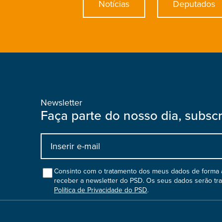
Notícias
Deputados
Newsletter
Faça parte do nosso dia, subsc
Input
bootstrap
col
Consinto com o tratamento dos meus dados de forma a
receber a newsletter do PSD. Os seus dados serão tr
Política de Privacidade do PSD
.