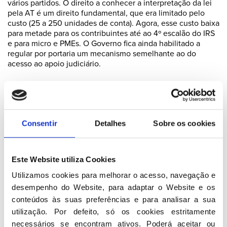
vários partidos. O direito a conhecer a interpretação da lei
pela AT é um direito fundamental, que era limitado pelo
custo (25 a 250 unidades de conta). Agora, esse custo baixa
para metade para os contribuintes até ao 4º escalão do IRS
e para micro e PMEs. O Governo fica ainda habilitado a
regular por portaria um mecanismo semelhante ao do
acesso ao apoio judiciário.
Um outro avanço significativo, trazido pelo PSD e depois
consensualizado com outro partido, foi o estabelecimento
de um prazo para a caducidade das garantias prestadas
pelos contribuintes no caso de impugnações judiciais ou
Consentir
Detalhes
Sobre os cookies
oposição (art. 183.º-A CPPT). O prazo de caducidade, que
hoje não existe, passa a ser de 4 anos, com a possibilidade
de renovação por mais 2 no caso da demonstração de
prejuízo para o Estado.
Este Website utiliza Cookies
O PSD aceitou também subscrever uma proposta
Utilizamos cookies para melhorar o acesso, navegação e 
inicialmente apresentada por outro partido, para regular as
desempenho do Website, para adaptar o Website e os 
penhoras bancárias, reforçando as garantias dos
conteúdos às suas preferências e para analisar a sua 
contribuintes.
utilização. Por defeito, só os cookies estritamente 
necessários se encontram ativos. Poderá aceitar ou 
Foi também aprovado, por proposta conjunta de 4 partidos,