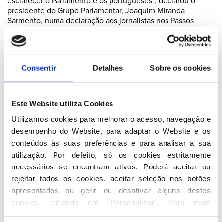
esclarecer o Parlamento e os portugueses”, declarou o
presidente do Grupo Parlamentar,
Joaquim Miranda
Sarmento
, numa declaração aos jornalistas nos Passos
Perdidos, na Assembleia da República.
“O primeiro-ministro demorou 60 dias a responder às
perguntas do PSD, temos o direito de, de forma ponderada
Consentir
Detalhes
Sobre os cookies
e serena, analisar o texto do primeiro-ministro e equacionar
se não devemos repetir novamente algumas questões e
eventualmente colocar novas”, afirmou também Joaquim
Miranda Sarmento, na sequência das respostas do primeiro-
Este Website utiliza Cookies
ministro ao
requerimento do PSD
, entregue no passado
Utilizamos cookies para melhorar o acesso, navegação e 
mês de novembro.
desempenho do Website, para adaptar o Website e os 
Após a avaliação das respostas do primeiro-ministro dadas
conteúdos às suas preferências e para analisar a sua 
ao PSD, o líder parlamentar social-democrata considerou
utilização. Por defeito, só os cookies estritamente 
ainda que “o senhor primeiro-ministro confirma que, de
necessários se encontram ativos. Poderá aceitar ou 
facto, interferiu junto do Banco de Portugal, quer
rejeitar todos os cookies, aceitar seleção nos botões 
relativamente à engenheira Isabel dos Santos, quer no
processo de resolução e venda do Banif”.
apresentados ou gerir ou desativar alguns destes 
cookies, clicando em “Personalizar”. Para mais 
informação visite a nossa 
Política de Cookies
.