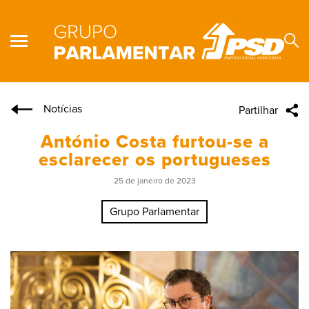
Notícias
Partilhar
Se
António Costa furtou-se a
esclarecer os portugueses
25 de janeiro de 2023
Grupo Parlamentar