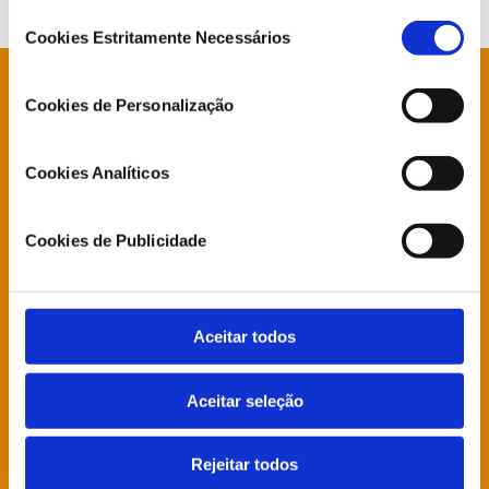
Seleção
Cookies Estritamente Necessários
de
consentimento
Está à procura de algo específico?
Cookies de Personalização
Notícias
Cookies Analíticos
Deputados
Cookies de Publicidade
Direção Grupo Parlamentar
Aceitar todos
Agenda
Aceitar seleção
Atividade Parlamentar
Rejeitar todos