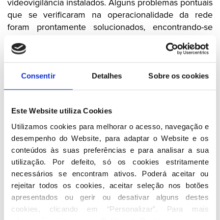
videovigilância instalados. Alguns problemas pontuais
que se verificaram na operacionalidade da rede
foram prontamente solucionados, encontrando-se
atualmente a rede de videovigilância totalmente
operacional, quer para a prossecução da missão de
vigilância e deteção de incêndios rurais, quer para
apoio à decisão operacional».
Consentir
Detalhes
Sobre os cookies
Acontece que hoje, 10 de agosto de 2021, e após
reiteradas iniciativas dos deputados do PSD, o
Este Website utiliza Cookies
sistema Ciclope continua desativado, não estando a
funcionar por caducidade do contrato de
Utilizamos cookies para melhorar o acesso, navegação e 
manutenção.
desempenho do Website, para adaptar o Website e os 
Entre as palavras e os atos há uma grande distância.
conteúdos às suas preferências e para analisar a sua 
O senhor Primeiro-Ministro é lesto em escrever
utilização. Por defeito, só os cookies estritamente 
frases pomposas no Twitter, sobre as alterações
necessários se encontram ativos. Poderá aceitar ou 
rejeitar todos os cookies, aceitar seleção nos botões 
climáticas e a neutralidade carbónica, mas não é
apresentados ou gerir ou desativar alguns destes 
capaz de garantir que os meios de videovigilância
cookies, clicando em “Personalizar”. Para mais 
que o País tem à disposição para prevenir e controlar