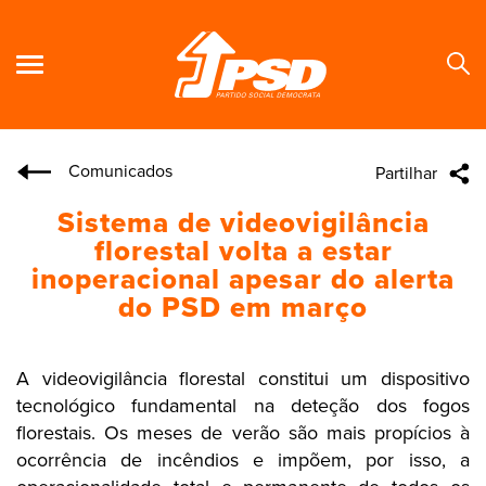
Comunicados
Partilhar
Se
Sistema de videovigilância
florestal volta a estar
inoperacional apesar do alerta
do PSD em março
A videovigilância florestal constitui um dispositivo
tecnológico fundamental na deteção dos fogos
florestais. Os meses de verão são mais propícios à
ocorrência de incêndios e impõem, por isso, a