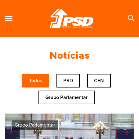
Notícias
Se
Todos
PSD
CEN
Grupo Parlamentar
Grupo Parlamentar