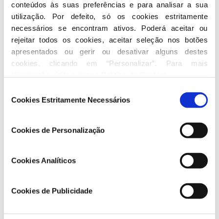
conteúdos às suas preferências e para analisar a sua 
utilização. Por defeito, só os cookies estritamente 
necessários se encontram ativos. Poderá aceitar ou 
rejeitar todos os cookies, aceitar seleção nos botões 
apresentados ou gerir ou desativar alguns destes 
cookies, clicando em “Personalizar”. Para mais 
informação visite a nossa 
Política de Cookies
.
Moratória dos créditos às empresas continua por
Seleção
mais 12 meses
Cookies Estritamente Necessários
de
consentimento
29 04 2026
Cookies de Personalização
PSD
Cookies Analíticos
Cookies de Publicidade