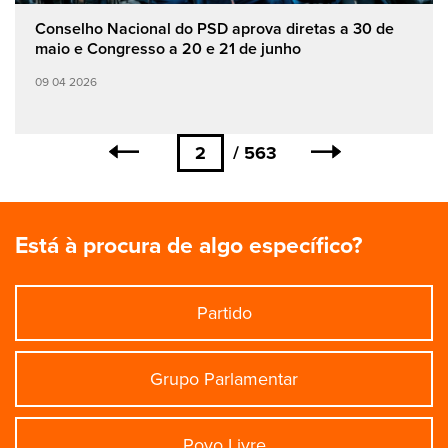
Conselho Nacional do PSD aprova diretas a 30 de
maio e Congresso a 20 e 21 de junho
09 04 2026
Paginação
Página
Página
2
563
Próxima
anterior
atual
página
Está à procura de algo específico?
Partido
Grupo Parlamentar
Povo Livre