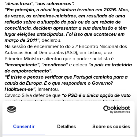
“
desastrosa”, “aos solavancos”.
“Em princípio, a atual legislatura termina em 2026. Mas,
às vezes, os primeiros-ministros, em resultado de uma
reflexão sobre a situação do país ou de um rebate de
consciência, decidem apresentar a sua demissão e têm
lugar eleições antecipadas. Foi isso que aconteceu em
março de 2011”
, declarou.
Na sessão de encerramento do 3.º Encontro Nacional dos
Autarcas Social Democratas (ASD), em Lisboa, o ex-
Primeiro-Ministro salientou que o poder socialista é
“incompetente”, “mentiroso”
e coloca
“o país na trajetória
de empobrecimento”.
“É triste e penoso verificar que Portugal caminha para a
cauda da Europa. E o que respondem o Governo?
Habituem-se”
, lamentou.
Cavaco Silva defende que
“o PSD é a única opção de voto
credível para todos os eleitores que querem libertar
Portugal do governo socialista e de uma oligarquia que se
considera dona do Estado”.
Elogiando as qualidades do líder do PSD, Cavaco Silva
referiu: “
O dr. Luís Montenegro tem mais experiência
Consentir
Detalhes
Sobre os cookies
política do que eu tinha quando subi a primeiro-ministro,