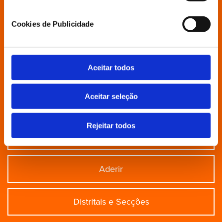
Está à procura de algo específico?
Cookies de Publicidade
Partido
Aceitar todos
Grupo Parlamentar
Aceitar seleção
Povo Livre
Rejeitar todos
Contactos
Aderir
Distritais e Secções