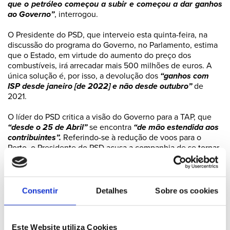
que o petróleo começou a subir e começou a dar ganhos
ao Governo”
, interrogou.
O Presidente do PSD, que interveio esta quinta-feira, na
discussão do programa do Governo, no Parlamento, estima
que o Estado, em virtude do aumento do preço dos
combustíveis, irá arrecadar mais 500 milhões de euros. A
única solução é, por isso, a devolução dos
“ganhos com
ISP desde janeiro [de 2022] e não desde outubro”
de
2021.
O líder do PSD critica a visão do Governo para a TAP, que
“desde o 25 de Abril”
se encontra
“de mão estendida aos
contribuintes”.
Referindo-se à redução de voos para o
Porto, o Presidente do PSD acusa a companhia de se tornar
numa empresa de cariz regional.
“A TAP vai cortar mais
sete destinos no Porto e mais 700 mil lugares no Porto. A
TAP é uma empresa regional e ainda por cima não presta
o serviço público que é devido perante o dinheiro público
Consentir
Detalhes
Sobre os cookies
que todos pagam. Vai fazer alguma coisa ou acha que
está bem assim?”
, questionou.
Este Website utiliza Cookies
Rui Rio interpelou ainda o Primeiro-Ministro sobre a perda