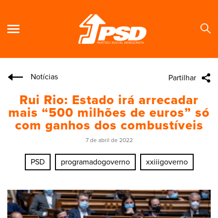
Notícias
Partilhar
Se
Rui Rio: Estado irá arrecadar
mais “500 milhões de euros” só
com ganhos dos combustíveis
7 de abril de 2022
PSD
programadogoverno
xxiiigoverno