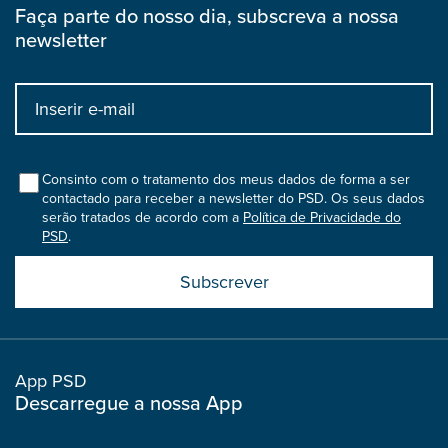
Faça parte do nosso dia, subscreva a nossa
newsletter
Input
bootstrap
col
Consinto com o tratamento dos meus dados de forma a ser
contactado para receber a newsletter do PSD. Os seus dados
serão tratados de acordo com a
Política de Privacidade do
PSD
.
Submit
boostrap
col
App PSD
Descarregue a nossa App