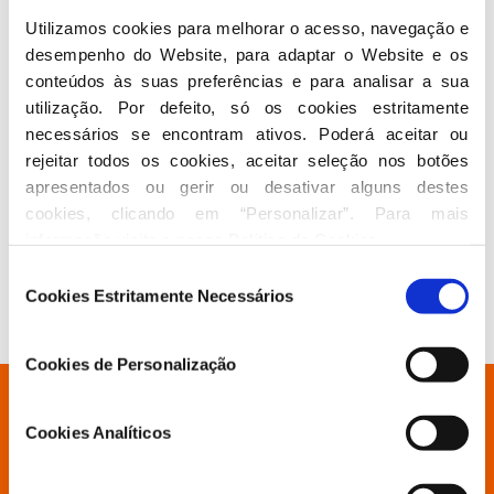
de rendimentos por causa da subida da taxa de inflação.
Utilizamos cookies para melhorar o acesso, navegação e 
“Se pegarmos em inflação mais a produtividade e
desempenho do Website, para adaptar o Website e os 
qualquer coisa, só aqui estão 9,7% de aumento do salário
conteúdos às suas preferências e para analisar a sua 
mínimo em 2023. Ou seja, a nossa fórmula daria mais
utilização. Por defeito, só os cookies estritamente 
dos 900 euros. Mantém os 900 euros ou assume que vai
ajustar os valores pela inflação”
, insistiu.
necessários se encontram ativos. Poderá aceitar ou 
rejeitar todos os cookies, aceitar seleção nos botões 
Rui Rio considera que se o Governo não tiver em conta o
apresentados ou gerir ou desativar alguns destes 
agravamento da inflação estará, uma vez mais, a
“enganar
cookies, clicando em “Personalizar”. Para mais 
os portugueses”.
informação visite a nossa 
Política de Cookies
.
Antes desta intervenção, Rui Rio anunciou que o PSD vai
Seleção
abster-se na votação da moção de rejeição do programa do
Cookies Estritamente Necessários
de
Governo apresentada pelo Chega, por considerar que
consentimento
constitui
“apenas um número mediático”.
Cookies de Personalização
Está à procura de algo específico?
Cookies Analíticos
Partido