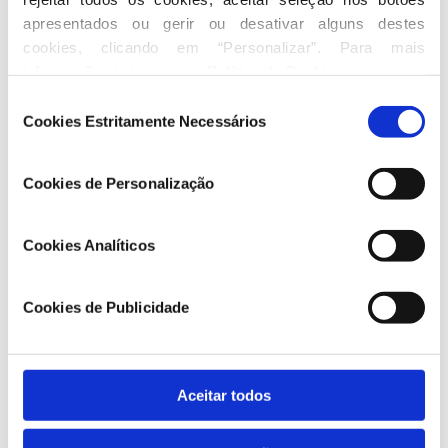
apresentados ou gerir ou desativar alguns destes 
cookies, clicando em “Personalizar”. Para mais 
informação visite a nossa 
Política de Cookies
.
Seleção
Cookies Estritamente Necessários
de
consentimento
César Figueiredo - MÊDA
Cookies de Personalização
Cookies Analíticos
Cookies de Publicidade
Aceitar todos