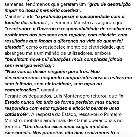
semanas, fenómenos que geraram um
“grau de destruição
ímpar na nossa memória coletiva”.
Manifestando
“o profundo pesar e solidariedade com a
família das vítimas”
, o Primeiro-Ministro assegurou que
“recai sobre o Governo a responsabilidade de resolver os
problemas das pessoas com rapidez, com eficácia, com
resultados que façam a diferença na vida de quem foi
afetado”
, como o restabelecimento de eletricidade, que
abrangeu mais um milhão de utilizadores, embora
“persistam nove mil situações mais complexas [ainda
sem energia elétrica]”.
“Não vamos deixar ninguém para trás. Não
descansaremos enquanto compatriotas nossos estiverem
sem telhado, sem eletricidade, sem água ou
comunicações”
, garantiu.
Perante os deputados, Luís Montenegro reiterou que
“o
Estado nunca faz tudo de forma perfeita, mas nunca
respondeu com esta rapidez e eficácia perante uma
catástrofe”.
A resposta do Estado, ressalvou o Primeiro-
Ministro, mobiliza ainda mais de 40 mil operacionais no
terreno.
“Um desafio excecional exigiu medidas
excecionais. Nos primeiros oito dias realizámos três