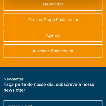
Deputados
Direção Grupo Parlamentar
Agenda
Atividade Parlamentar
Newsletter
Faça parte do nosso dia, subscreva a nossa
newsletter
Input