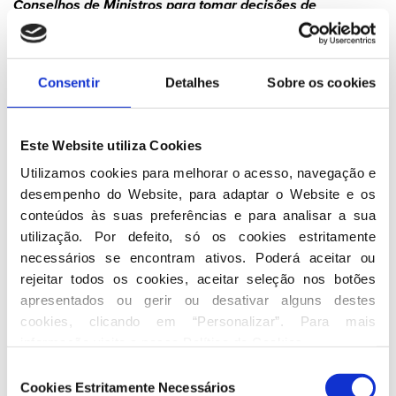
Conselhos de Ministros para tomar decisões de
emergência”
, lembrou.
O líder do Executivo revelou que a reunião do Conselho de
Ministros de 20 de fevereiro irá aprovar as linhas gerais do
PTRR (Portugal Transformação Recuperação e Resiliência),
Consentir
Detalhes
Sobre os cookies
programa para responder ao impacto do temporal de forma
estrutural e abrangente aos danos das tempestades.
Luís Montenegro explicou que este programa assentará em
Este Website utiliza Cookies
três pilares: o primeiro, da recuperação quer das
populações, quer das empresas afetadas.
Utilizamos cookies para melhorar o acesso, navegação e 
Em segundo lugar, o pilar da resiliência
“para preparar
desempenho do Website, para adaptar o Website e os 
Portugal para a ocorrência futura de fenómenos
conteúdos às suas preferências e para analisar a sua 
extremos, centrada nas infraestruturas e na capacidade
de planeamento, prevenção e adaptação”.
Aqui se
utilização. Por defeito, só os cookies estritamente 
incluem os planos hídrico, florestal, sísmico, energético,
necessários se encontram ativos. Poderá aceitar ou 
comunicacional e de cibersegurança, mas também
“a
rejeitar todos os cookies, aceitar seleção nos botões 
reforma do INEM, da proteção civil e da segurança das
apresentados ou gerir ou desativar alguns destes 
infraestruturas críticas”.
cookies, clicando em “Personalizar”. Para mais 
Em terceiro lugar, o pilar da transformação servirá
“para
proceder à integração do processo reformista que está
informação visite a nossa 
Política de Cookies
.
em curso no país nestes objetivos de resiliência e
Seleção
recuperação”.
Cookies Estritamente Necessários
de
“Não podemos perder mais tempo e, por isso,