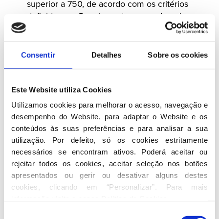
superior a 750, de acordo com os critérios
definidos em Regulamento aprovado pelo
Conselho Nacional;
Delegados eleitos pela JSD, num total não
Consentir
Detalhes
Sobre os cookies
superior a 70, de acordo com os critérios que os
respetivos órgãos definirem;
Este Website utiliza Cookies
Utilizamos cookies para melhorar o acesso, navegação e 
Delegados eleitos pelos TSD, num total não
desempenho do Website, para adaptar o Website e os 
superior a 70, de acordo com os critérios que os
conteúdos às suas preferências e para analisar a sua 
respetivos órgãos definirem;
utilização. Por defeito, só os cookies estritamente 
necessários se encontram ativos. Poderá aceitar ou 
Delegados eleitos pelos ASD, num total não
rejeitar todos os cookies, aceitar seleção nos botões 
superior a 70, de acordo com os critérios que os
apresentados ou gerir ou desativar alguns destes 
respetivos órgãos definirem;
cookies, clicando em “Personalizar”. Para mais 
informação visite a nossa 
Política de Cookies
.
Os membros da Mesa.
Seleção