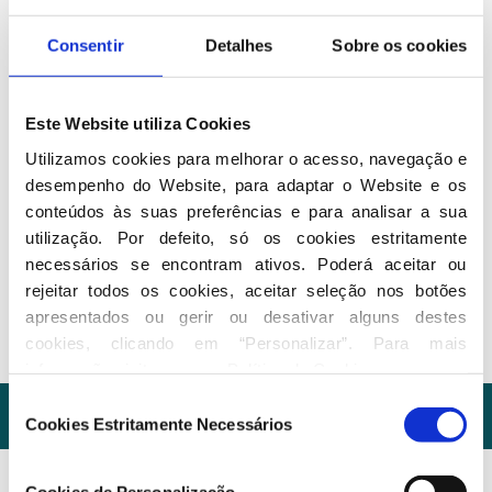
Santarém
Consentir
Detalhes
Sobre os cookies
Presidente da Assembleia Municipal de Ourém
Cargos exercidos
Este Website utiliza Cookies
Vereador na Câmara Municipal de Ourém
Utilizamos cookies para melhorar o acesso, navegação e 
desempenho do Website, para adaptar o Website e os 
conteúdos às suas preferências e para analisar a sua 
Seguir nas redes sociais
utilização. Por defeito, só os cookies estritamente 
necessários se encontram ativos. Poderá aceitar ou 
rejeitar todos os cookies, aceitar seleção nos botões 
apresentados ou gerir ou desativar alguns destes 
cookies, clicando em “Personalizar”. Para mais 
informação visite a nossa 
Política de Cookies
.
Seleção
Cookies Estritamente Necessários
de
consentimento