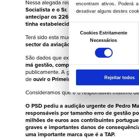
Nessa alegada reunião entre António Costa, 
encontram ativos. Poderá ac
Socialista e o Sr. Primeiro-ministro
terão perm
desativar alguns destes cook
antecipar os 226 milhões de euros antes d
tinha estabelecido.
Seleção
Cookies Estritamente
de
Terá sido esta mudança que permitiu que
Davi
Necessários
consentimento
sector da aviação civil que lucrou mais de 
São dados que exigem
confirmação e justific
má gestão, compadrio, ligeireza e abuso de
publicamente. A gravidade dos factos reforça
Rejeitar todos
de
ouvir o Primeiro-ministro num tema da ma
Consideramos que é o responsável máximo de 
O PSD pediu a audição urgente de Pedro Ma
responsáveis por tamanho erro de gestão por
milhões de euros aos contribuintes portugu
graves e importantes danos de consequênci
uma importante marca que é a TAP.