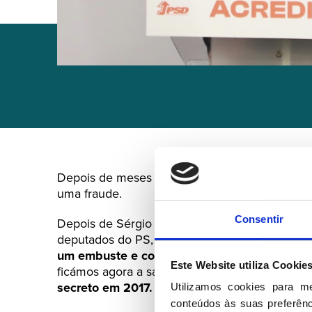
Depois de meses a vender a narrativa de que 
uma fraude.
Consentir
Depois de Sérgio Monteiro e António Pires de 
deputados do PS, repondo a verdade dos factos
um embuste e cortina de fumo para esconde
Este Website utiliza Cookie
ficámos agora a saber - de acordo com revelaç
secreto em 2017.
Utilizamos cookies para m
conteúdos às suas preferênci