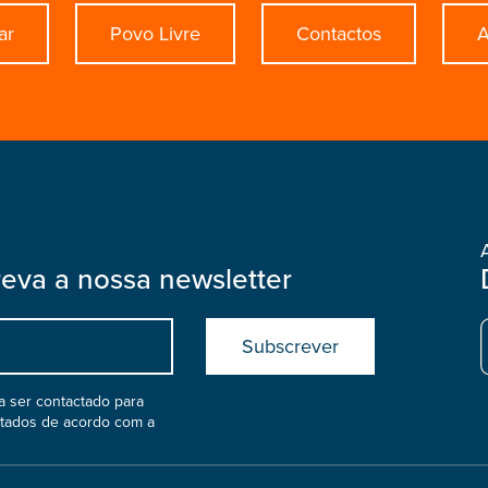
ar
Povo Livre
Contactos
A
reva a nossa newsletter
Submit
boostrap
col
 ser contactado para
atados de acordo com a