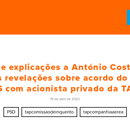
e explicações a António Cos
s revelações sobre acordo do
S com acionista privado da T
15 de abril de 2023
PSD
tapcomissaodeinquerito
tapcompanhiaaerea