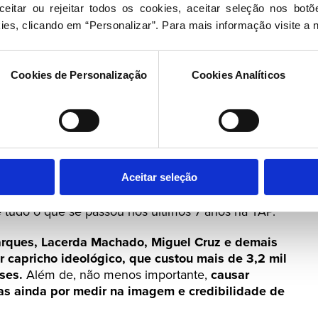
Pedro Marques e David Neelman, o
Partido
eitar ou rejeitar todos os cookies, aceitar seleção nos botõ
itido que o
empresário norte- americano pudesse
ies, clicando em “Personalizar”. Para mais informação visite a 
o prazo de 30 anos que o governo do PSD/CDS
Cookies de Personalização
Cookies Analíticos
d Neelman se tornasse no único empresário do
55 milhões de euros no período da pandemia.
ações urgentes
e que servem para adensar a teia de
 poder que o dossier TAP
nos tem relevado
 as preocupações do
PSD
que reitera a necessidade
Aceitar seleção
ior importância para o país.
tudo o que se passou nos últimos 7 anos na TAP.
rques, Lacerda Machado, Miguel Cruz e demais
 capricho ideológico, que custou mais de 3,2 mil
eses.
Além de, não menos importante,
causar
as ainda por medir na imagem e credibilidade de