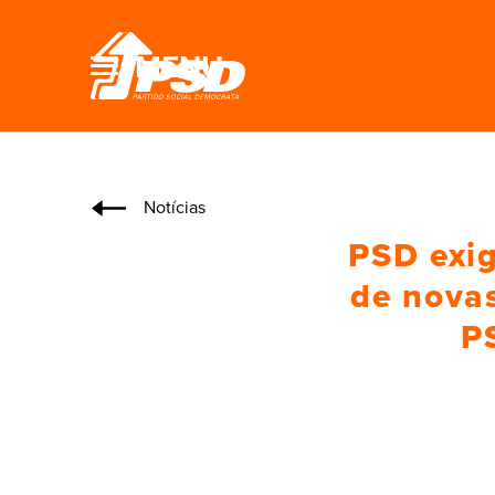
MENU
Notícias
PSD exig
de nova
P